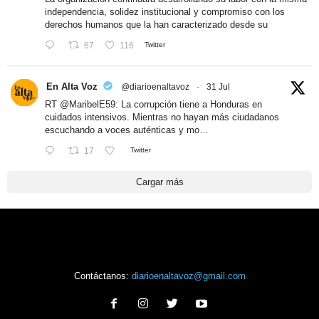
independencia, solidez institucional y compromiso con los
derechos humanos que la han caracterizado desde su
67
116
Twitter
En Alta Voz
@diarioenaltavoz
·
31 Jul
RT
@MaribelE59
: La corrupción tiene a Honduras en
cuidados intensivos. Mientras no hayan más ciudadanos
escuchando a voces auténticas y mo…
17
Twitter
Cargar más
Contáctanos:
diarioenaltavoz@gmail.com