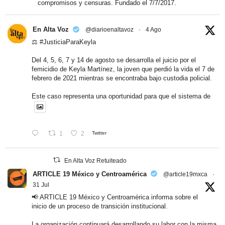
compromisos y censuras. Fundado el 7/7/2017.
En Alta Voz
@diarioenaltavoz
·
4 Ago
⚖️
#JusticiaParaKeyla
Del 4, 5, 6, 7 y 14 de agosto se desarrolla el juicio por el
femicidio de Keyla Martínez, la joven que perdió la vida el 7 de
febrero de 2021 mientras se encontraba bajo custodia policial.
Este caso representa una oportunidad para que el sistema de
1
2
Twitter
En Alta Voz Retuiteado
ARTICLE 19 México y Centroamérica
@article19mxca
·
31 Jul
📢 ARTICLE 19 México y Centroamérica informa sobre el
inicio de un proceso de transición institucional.
La organización continuará desarrollando su labor con la misma