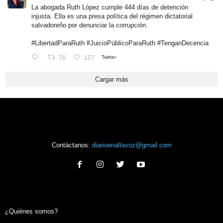
La abogada Ruth López cumple 444 días de detención
injusta. Ella es una presa política del régimen dictatorial
salvadoreño por denunciar la corrupción.
#LibertadParaRuth
#JuicioPúblicoParaRuth
#TenganDecencia
76
127
Twitter
Cargar más
Contáctanos:
diarioenaltavoz@gmail.com
¿Quiénes somos?