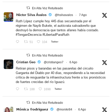
En Alta Voz Retuiteado
Héctor Silva Ávalos
@hsilvavalos
·
7 Ago
Ruth López cumple hoy 445 días secuestrada por el
régimen de Nayib Bukele, el autócrata salvadoreño que
destruyó la democracia que tantos afanes había costado.
#TenganDecencia
#LibertadParaRuth
51
104
Twitter
En Alta Voz Retuiteado
Cristian Geo
@cristiangeo7
·
6 Ago
Retiran pisos y barandas en las pasarelas del circuito
Garganta del Diablo por 40 días, respondiendo a la necesidad
crítica de resguardar la infraestructura frente a los pronósticos
de fuertes crecidas del río Iguazú.
188
1698
Twitter
En Alta Voz Retuiteado
𝗠ó𝗻𝗶𝗰𝗮 ®𝗼𝗱𝗿𝗶𝗴𝘂𝗲𝘇
@monikr84
·
6 Ago