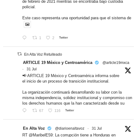
de febrero de 2021 mientras se encontraba bajo custodia
policial.
Este caso representa una oportunidad para que el sistema de
1
2
Twitter
En Alta Voz Retuiteado
ARTICLE 19 México y Centroamérica
@article19mxca
·
31 Jul
📢 ARTICLE 19 México y Centroamérica informa sobre
el inicio de un proceso de transición institucional.
La organización continuará desarrollando su labor con la
misma independencia, solidez institucional y compromiso con
los derechos humanos que la han caracterizado desde su
67
116
Twitter
En Alta Voz
@diarioenaltavoz
·
31 Jul
RT @MaribelE59: La corrupción tiene a Honduras en