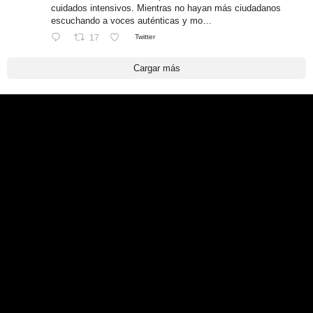
cuidados intensivos. Mientras no hayan más ciudadanos
escuchando a voces auténticas y mo…
17
Twitter
Cargar más