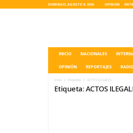
DOMINGO, AGOSTO 9, 2026
OPINION
ENTR
L
a
s
u
l
t
i
INICIO
NACIONALES
INTERN
m
a
OPINIÓN
REPORTAJES
RADI
s
n
Inicio
Etiquetas
ACTOS ILEGALES
o
Etiqueta: ACTOS ILEGAL
t
i
c
i
a
s
d
e