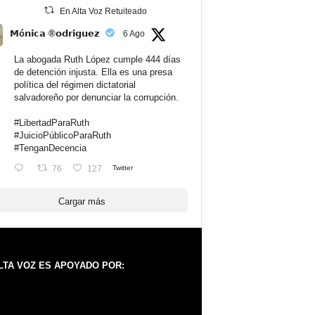
En Alta Voz Retuiteado
𝗠ó𝗻𝗶𝗰𝗮 ®𝗼𝗱𝗿𝗶𝗴𝘂𝗲𝘇
6 Ago
La abogada Ruth López cumple 444 días
de detención injusta. Ella es una presa
política del régimen dictatorial
salvadoreño por denunciar la corrupción.
#LibertadParaRuth
#JuicioPúblicoParaRuth
#TenganDecencia
76
127
Twitter
Cargar más
LTA VOZ ES APOYADO POR: