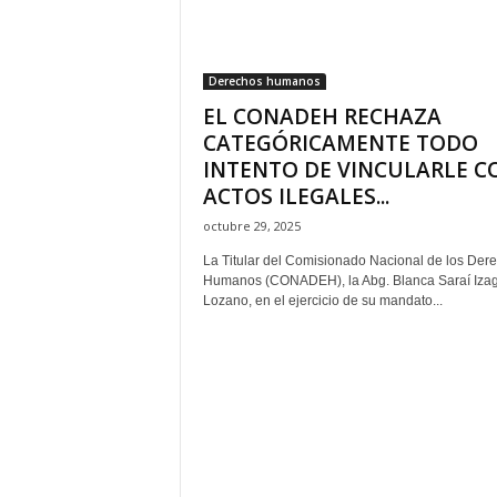
H
o
n
Derechos humanos
d
EL CONADEH RECHAZA
u
r
CATEGÓRICAMENTE TODO
a
INTENTO DE VINCULARLE C
s
ACTOS ILEGALES...
y
octubre 29, 2025
e
l
La Titular del Comisionado Nacional de los Der
m
Humanos (CONADEH), la Abg. Blanca Saraí Izag
u
Lozano, en el ejercicio de su mandato...
n
d
o