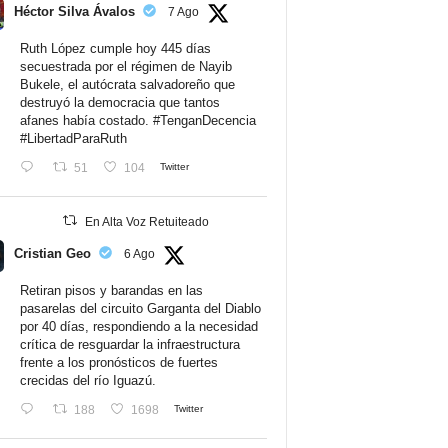
Héctor Silva Ávalos
7 Ago
Ruth López cumple hoy 445 días
secuestrada por el régimen de Nayib
Bukele, el autócrata salvadoreño que
destruyó la democracia que tantos
afanes había costado.
#TenganDecencia
#LibertadParaRuth
51
104
Twitter
En Alta Voz Retuiteado
Cristian Geo
6 Ago
Retiran pisos y barandas en las
pasarelas del circuito Garganta del Diablo
por 40 días, respondiendo a la necesidad
crítica de resguardar la infraestructura
frente a los pronósticos de fuertes
crecidas del río Iguazú.
188
1698
Twitter