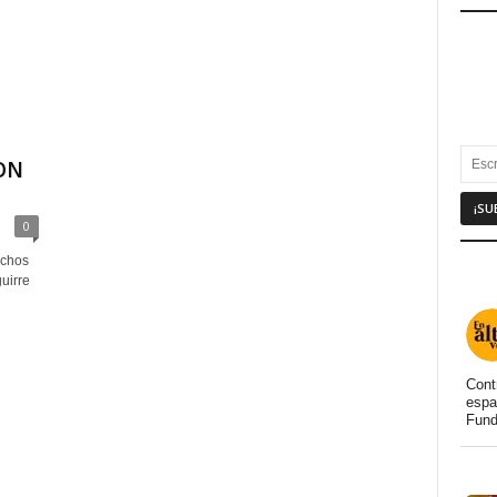
ON
0
echos
uirre
Cont
espa
Fund