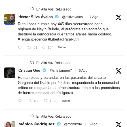
En Alta Voz Retuiteado
Héctor Silva Ávalos
@hsilvavalos
·
7 Ago
Ruth López cumple hoy 445 días secuestrada por el
régimen de Nayib Bukele, el autócrata salvadoreño que
destruyó la democracia que tantos afanes había costado.
#TenganDecencia
#LibertadParaRuth
51
104
Twitter
En Alta Voz Retuiteado
Cristian Geo
@cristiangeo7
·
6 Ago
Retiran pisos y barandas en las pasarelas del circuito
Garganta del Diablo por 40 días, respondiendo a la necesidad
crítica de resguardar la infraestructura frente a los pronósticos
de fuertes crecidas del río Iguazú.
188
1698
Twitter
En Alta Voz Retuiteado
𝗠ó𝗻𝗶𝗰𝗮 ®𝗼𝗱𝗿𝗶𝗴𝘂𝗲𝘇
@monikr84
·
6 Ago