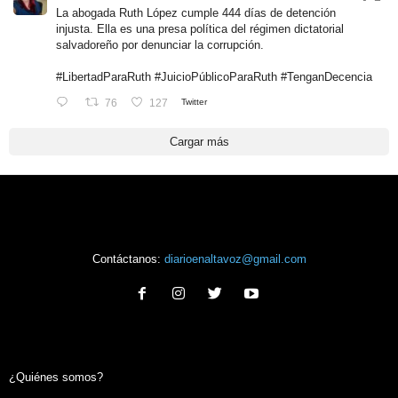
La abogada Ruth López cumple 444 días de detención
injusta. Ella es una presa política del régimen dictatorial
salvadoreño por denunciar la corrupción.
#LibertadParaRuth
#JuicioPúblicoParaRuth
#TenganDecencia
76
127
Twitter
Cargar más
Contáctanos:
diarioenaltavoz@gmail.com
¿Quiénes somos?