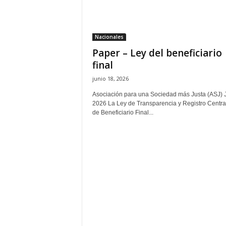
H
o
n
Nacionales
d
Paper – Ley del beneficiario
u
r
final
a
junio 18, 2026
s
y
Asociación para una Sociedad más Justa (ASJ) 
2026 La Ley de Transparencia y Registro Centra
e
de Beneficiario Final...
l
m
u
n
d
o