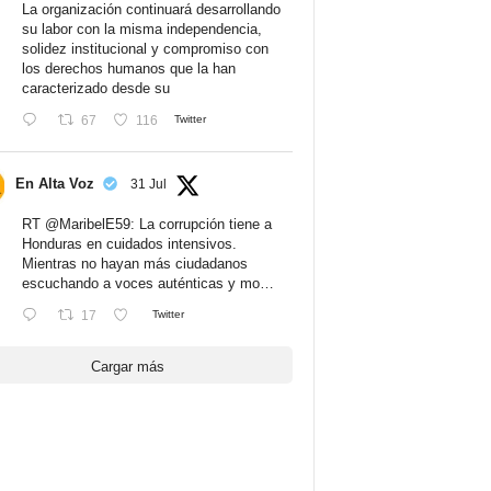
La organización continuará desarrollando
su labor con la misma independencia,
solidez institucional y compromiso con
los derechos humanos que la han
caracterizado desde su
67
116
Twitter
En Alta Voz
31 Jul
RT
@MaribelE59
: La corrupción tiene a
Honduras en cuidados intensivos.
Mientras no hayan más ciudadanos
escuchando a voces auténticas y mo…
17
Twitter
Cargar más