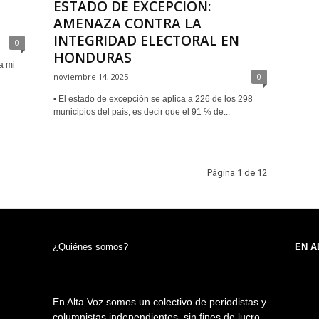
ESTADO DE EXCEPCIÓN:
AMENAZA CONTRA LA
INTEGRIDAD ELECTORAL EN
0
HONDURAS
a mi
noviembre 14, 2025
0
• El estado de excepción se aplica a 226 de los 298
municipios del país, es decir que el 91 % de...
Página 1 de 12
¿Quiénes somos?
EN A
En Alta Voz somos un colectivo de periodistas y
columnistas independientes, sin fines de lucro,