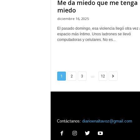
Me da miedo que me tenga
miedo
diciembre 16, 2025
El pasado domingo, esa violencia llegó otra vez 
espacio más íntimo. Unos ladrones se llevó
computadoras y celulares. No es...
...
1
2
3
12
Contáctanos:
diarioenaltavoz@gmail.com