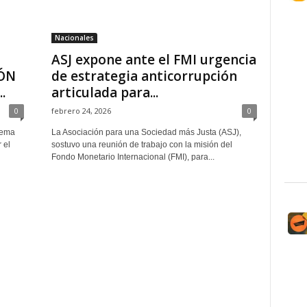
Nacionales
ASJ expone ante el FMI urgencia
ÓN
de estrategia anticorrupción
.
articulada para...
0
febrero 24, 2026
0
stema
La Asociación para una Sociedad más Justa (ASJ),
 el
sostuvo una reunión de trabajo con la misión del
Fondo Monetario Internacional (FMI), para...