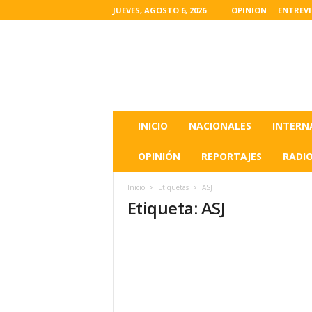
JUEVES, AGOSTO 6, 2026
OPINION
ENTREV
L
a
s
u
l
t
i
INICIO
NACIONALES
INTERN
m
a
OPINIÓN
REPORTAJES
RADI
s
n
Inicio
Etiquetas
ASJ
o
Etiqueta: ASJ
t
i
c
i
a
s
d
e