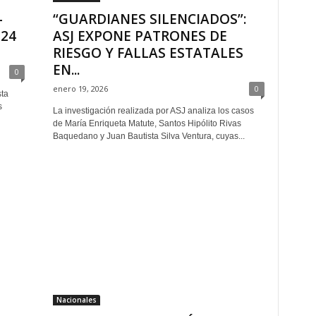
–
“GUARDIANES SILENCIADOS”:
724
ASJ EXPONE PATRONES DE
RIESGO Y FALLAS ESTATALES
EN...
0
enero 19, 2026
0
sta
s
La investigación realizada por ASJ analiza los casos
de María Enriqueta Matute, Santos Hipólito Rivas
Baquedano y Juan Bautista Silva Ventura, cuyas...
Nacionales