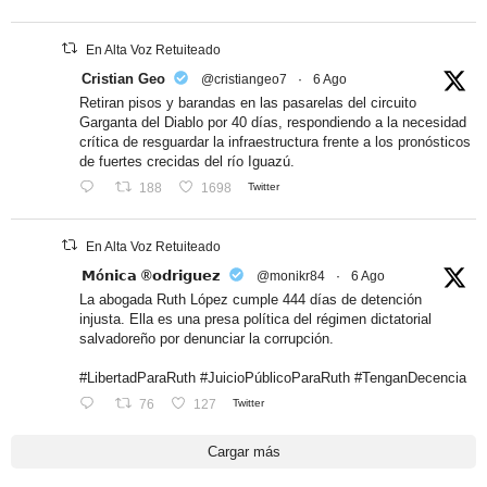
En Alta Voz Retuiteado
Cristian Geo
@cristiangeo7
·
6 Ago
Retiran pisos y barandas en las pasarelas del circuito
Garganta del Diablo por 40 días, respondiendo a la necesidad
crítica de resguardar la infraestructura frente a los pronósticos
de fuertes crecidas del río Iguazú.
188
1698
Twitter
En Alta Voz Retuiteado
𝗠ó𝗻𝗶𝗰𝗮 ®𝗼𝗱𝗿𝗶𝗴𝘂𝗲𝘇
@monikr84
·
6 Ago
La abogada Ruth López cumple 444 días de detención
injusta. Ella es una presa política del régimen dictatorial
salvadoreño por denunciar la corrupción.
#LibertadParaRuth #JuicioPúblicoParaRuth #TenganDecencia
76
127
Twitter
Cargar más