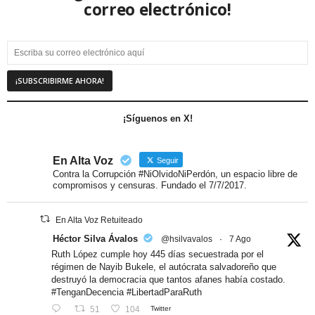
correo electrónico!
¡Síguenos en X!
En Alta Voz
Seguir
Contra la Corrupción #NiOlvidoNiPerdón, un espacio libre de
compromisos y censuras. Fundado el 7/7/2017.
En Alta Voz Retuiteado
Héctor Silva Ávalos
@hsilvavalos
·
7 Ago
Ruth López cumple hoy 445 días secuestrada por el
régimen de Nayib Bukele, el autócrata salvadoreño que
destruyó la democracia que tantos afanes había costado.
#TenganDecencia #LibertadParaRuth
51
104
Twitter