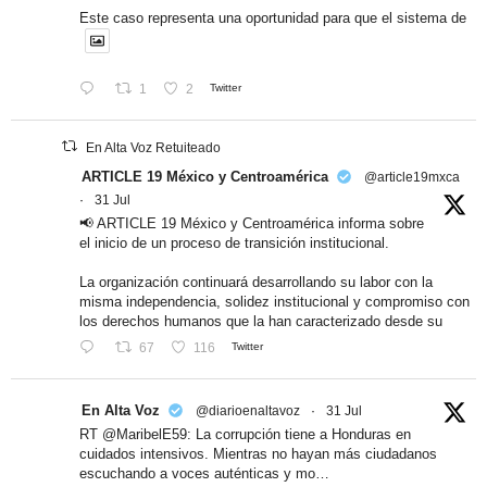
Este caso representa una oportunidad para que el sistema de
1
2
Twitter
En Alta Voz Retuiteado
ARTICLE 19 México y Centroamérica
@article19mxca
·
31 Jul
📢 ARTICLE 19 México y Centroamérica informa sobre
el inicio de un proceso de transición institucional.
La organización continuará desarrollando su labor con la
misma independencia, solidez institucional y compromiso con
los derechos humanos que la han caracterizado desde su
67
116
Twitter
En Alta Voz
@diarioenaltavoz
·
31 Jul
RT @MaribelE59: La corrupción tiene a Honduras en
cuidados intensivos. Mientras no hayan más ciudadanos
escuchando a voces auténticas y mo…