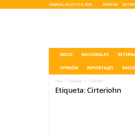
SÁBADO, AGOSTO 8, 2026
OPINION
ENTRE
L
a
s
u
l
t
i
INICIO
NACIONALES
INTERN
m
a
OPINIÓN
REPORTAJES
RADI
s
n
Inicio
Etiquetas
Cirteriohn
o
Etiqueta: Cirteriohn
t
i
c
i
a
s
d
e