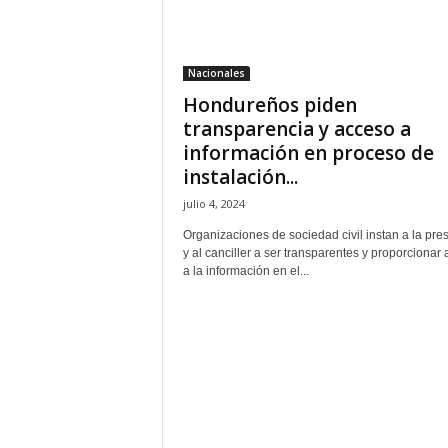
H
o
n
Nacionales
d
Hondureños piden
u
r
transparencia y acceso a
a
información en proceso de
s
instalación...
y
julio 4, 2024
e
l
Organizaciones de sociedad civil instan a la pre
m
y al canciller a ser transparentes y proporcionar
u
a la información en el...
n
d
o