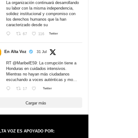
La organización continuará desarrollando
su labor con la misma independencia,
solidez institucional y compromiso con
los derechos humanos que la han
caracterizado desde su
67
116
Twitter
En Alta Voz
31 Jul
RT
@MaribelE59
: La corrupción tiene a
Honduras en cuidados intensivos.
Mientras no hayan más ciudadanos
escuchando a voces auténticas y mo…
17
Twitter
Cargar más
LTA VOZ ES APOYADO POR: