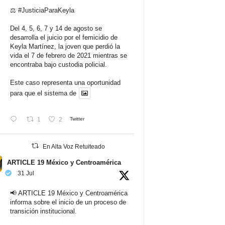
⚖️
#JusticiaParaKeyla
Del 4, 5, 6, 7 y 14 de agosto se
desarrolla el juicio por el femicidio de
Keyla Martínez, la joven que perdió la
vida el 7 de febrero de 2021 mientras se
encontraba bajo custodia policial.
Este caso representa una oportunidad
para que el sistema de
1
2
Twitter
En Alta Voz Retuiteado
ARTICLE 19 México y Centroamérica
31 Jul
📢 ARTICLE 19 México y Centroamérica
informa sobre el inicio de un proceso de
transición institucional.