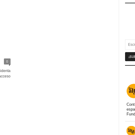
0
sidenta
 acceso
Cont
espa
Fund