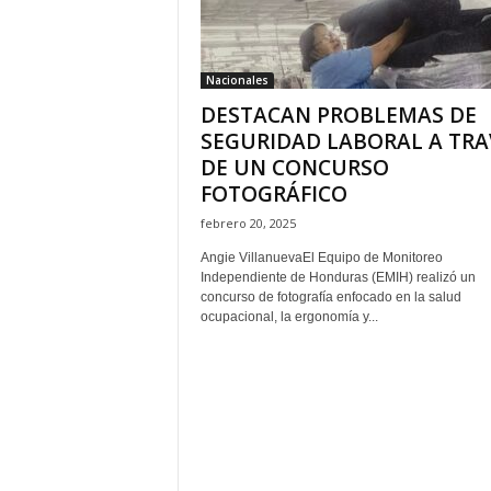
H
o
n
Nacionales
d
DESTACAN PROBLEMAS DE
u
r
SEGURIDAD LABORAL A TRA
a
DE UN CONCURSO
s
FOTOGRÁFICO
y
febrero 20, 2025
e
l
Angie VillanuevaEl Equipo de Monitoreo
m
Independiente de Honduras (EMIH) realizó un
u
concurso de fotografía enfocado en la salud
ocupacional, la ergonomía y...
n
d
o