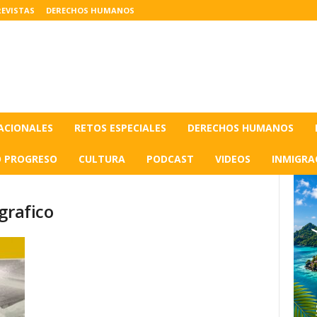
EVISTAS
DERECHOS HUMANOS
ACIONALES
RETOS ESPECIALES
DERECHOS HUMANOS
O PROGRESO
CULTURA
PODCAST
VIDEOS
INMIGRA
grafico