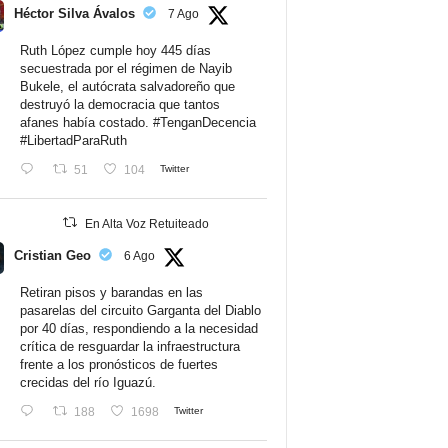
Héctor Silva Ávalos
7 Ago
Ruth López cumple hoy 445 días
secuestrada por el régimen de Nayib
Bukele, el autócrata salvadoreño que
destruyó la democracia que tantos
afanes había costado.
#TenganDecencia
#LibertadParaRuth
51
104
Twitter
En Alta Voz Retuiteado
Cristian Geo
6 Ago
Retiran pisos y barandas en las
pasarelas del circuito Garganta del Diablo
por 40 días, respondiendo a la necesidad
crítica de resguardar la infraestructura
frente a los pronósticos de fuertes
crecidas del río Iguazú.
188
1698
Twitter