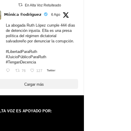
En Alta Voz Retuiteado
𝗠ó𝗻𝗶𝗰𝗮 ®𝗼𝗱𝗿𝗶𝗴𝘂𝗲𝘇
6 Ago
La abogada Ruth López cumple 444 días
de detención injusta. Ella es una presa
política del régimen dictatorial
salvadoreño por denunciar la corrupción.
#LibertadParaRuth
#JuicioPúblicoParaRuth
#TenganDecencia
76
127
Twitter
Cargar más
LTA VOZ ES APOYADO POR: