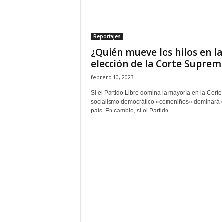
H
o
n
Reportajes
d
¿Quién mueve los hilos en la
u
r
elección de la Corte Suprema
a
febrero 10, 2023
s
y
Si el Partido Libre domina la mayoría en la Corte,
socialismo democrático «comeniños» dominará 
e
país. En cambio, si el Partido...
l
m
u
n
d
o