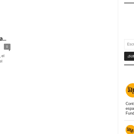
...
0
 el
el
Cont
espa
Fund