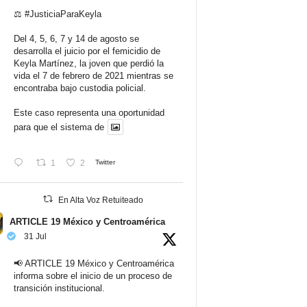
⚖️
#JusticiaParaKeyla
Del 4, 5, 6, 7 y 14 de agosto se
desarrolla el juicio por el femicidio de
Keyla Martínez, la joven que perdió la
vida el 7 de febrero de 2021 mientras se
encontraba bajo custodia policial.
Este caso representa una oportunidad
para que el sistema de
1
2
Twitter
En Alta Voz Retuiteado
ARTICLE 19 México y Centroamérica
31 Jul
📢 ARTICLE 19 México y Centroamérica
informa sobre el inicio de un proceso de
transición institucional.