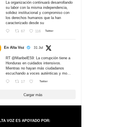
La organización continuará desarrollando
su labor con la misma independencia,
solidez institucional y compromiso con
los derechos humanos que la han
caracterizado desde su
67
116
Twitter
En Alta Voz
31 Jul
RT
@MaribelE59
: La corrupción tiene a
Honduras en cuidados intensivos.
Mientras no hayan más ciudadanos
escuchando a voces auténticas y mo…
17
Twitter
Cargar más
LTA VOZ ES APOYADO POR: