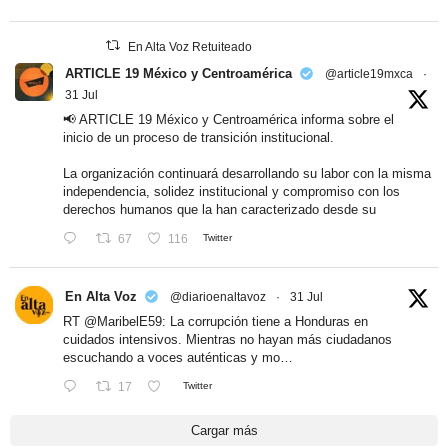
En Alta Voz Retuiteado
ARTICLE 19 México y Centroamérica
@article19mxca
·
31 Jul
📢 ARTICLE 19 México y Centroamérica informa sobre el
inicio de un proceso de transición institucional.
La organización continuará desarrollando su labor con la misma
independencia, solidez institucional y compromiso con los
derechos humanos que la han caracterizado desde su
67
116
Twitter
En Alta Voz
@diarioenaltavoz
·
31 Jul
RT
@MaribelE59
: La corrupción tiene a Honduras en
cuidados intensivos. Mientras no hayan más ciudadanos
escuchando a voces auténticas y mo…
17
Twitter
Cargar más