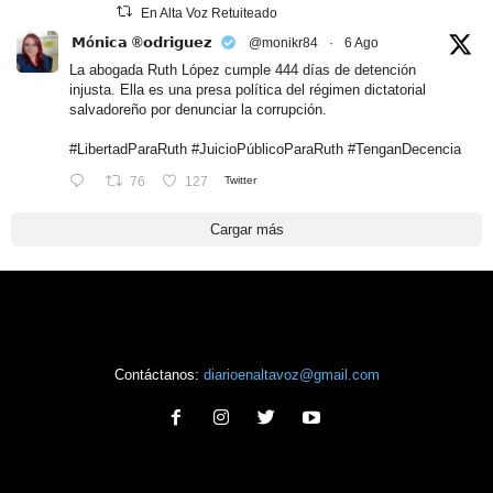
En Alta Voz Retuiteado
𝗠ó𝗻𝗶𝗰𝗮 ®𝗼𝗱𝗿𝗶𝗴𝘂𝗲𝘇
@monikr84
·
6 Ago
La abogada Ruth López cumple 444 días de detención
injusta. Ella es una presa política del régimen dictatorial
salvadoreño por denunciar la corrupción.
#LibertadParaRuth
#JuicioPúblicoParaRuth
#TenganDecencia
76
127
Twitter
Cargar más
Contáctanos:
diarioenaltavoz@gmail.com