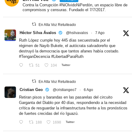
Contra la Corrupción #NiOlvidoNiPerdón, un espacio libre de
compromisos y censuras. Fundado el 7/7/2017.
En Alta Voz Retuiteado
Héctor Silva Ávalos
@hsilvavalos
·
7 Ago
Ruth López cumple hoy 445 días secuestrada por el
régimen de Nayib Bukele, el autócrata salvadoreño que
destruyó la democracia que tantos afanes había costado.
#TenganDecencia
#LibertadParaRuth
51
104
Twitter
En Alta Voz Retuiteado
Cristian Geo
@cristiangeo7
·
6 Ago
Retiran pisos y barandas en las pasarelas del circuito
Garganta del Diablo por 40 días, respondiendo a la necesidad
crítica de resguardar la infraestructura frente a los pronósticos
de fuertes crecidas del río Iguazú.
188
1698
Twitter