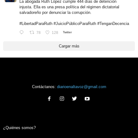
La abogada Ruth López cumple 444 días de detención
injusta. Ella es una presa política del régimen dictatorial
salvadoreño por denunciar la corrupción.
#LibertadParaRuth
#JuicioPúblicoParaRuth
#TenganDecencia
78
128
Twitter
Cargar más
Contáctanos:
diarioenaltavoz@gmail.com
¿Quiénes somos?