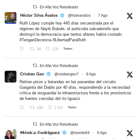
En Alta Voz Retuiteado
Héctor Silva Ávalos
@hsilvavalos
·
7 Ago
Ruth López cumple hoy 445 días secuestrada por el
régimen de Nayib Bukele, el autócrata salvadoreño que
destruyó la democracia que tantos afanes había costado.
#TenganDecencia
#LibertadParaRuth
58
126
Twitter
En Alta Voz Retuiteado
Cristian Geo
@cristiangeo7
·
6 Ago
Retiran pisos y barandas en las pasarelas del circuito
Garganta del Diablo por 40 días, respondiendo a la necesidad
crítica de resguardar la infraestructura frente a los pronósticos
de fuertes crecidas del río Iguazú.
190
1702
Twitter
En Alta Voz Retuiteado
𝗠ó𝗻𝗶𝗰𝗮 ®𝗼𝗱𝗿𝗶𝗴𝘂𝗲𝘇
@monikr84
·
6 Ago