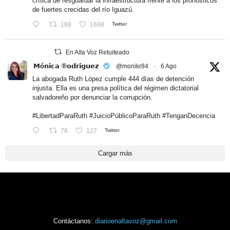
crítica de resguardar la infraestructura frente a los pronósticos
de fuertes crecidas del río Iguazú.
188
1698
Twitter
En Alta Voz Retuiteado
𝗠ó𝗻𝗶𝗰𝗮 ®𝗼𝗱𝗿𝗶𝗴𝘂𝗲𝘇
@monikr84
·
6 Ago
La abogada Ruth López cumple 444 días de detención
injusta. Ella es una presa política del régimen dictatorial
salvadoreño por denunciar la corrupción.
#LibertadParaRuth
#JuicioPúblicoParaRuth
#TenganDecencia
76
127
Twitter
Cargar más
Contáctanos:
diarioenaltavoz@gmail.com