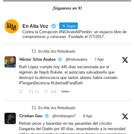
¡Síguenos en X!
En Alta Voz
Seguir
Contra la Corrupción #NiOlvidoNiPerdón, un espacio libre de
compromisos y censuras. Fundado el 7/7/2017.
En Alta Voz Retuiteado
Héctor Silva Ávalos
@hsilvavalos
·
7 Ago
Ruth López cumple hoy 445 días secuestrada por el
régimen de Nayib Bukele, el autócrata salvadoreño que
destruyó la democracia que tantos afanes había costado.
#TenganDecencia
#LibertadParaRuth
51
104
Twitter
En Alta Voz Retuiteado
Cristian Geo
@cristiangeo7
·
6 Ago
Retiran pisos y barandas en las pasarelas del circuito
Garganta del Diablo por 40 días, respondiendo a la necesidad