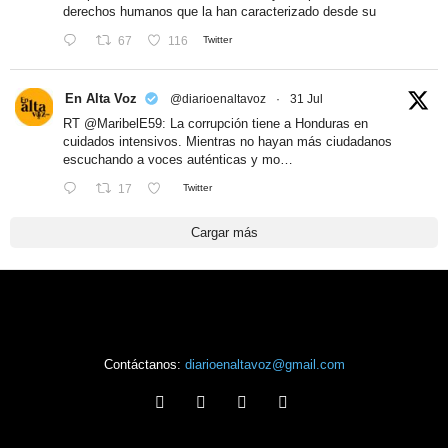
derechos humanos que la han caracterizado desde su
67
116
Twitter
En Alta Voz
@diarioenaltavoz
·
31 Jul
RT
@MaribelE59
: La corrupción tiene a Honduras en
cuidados intensivos. Mientras no hayan más ciudadanos
escuchando a voces auténticas y mo…
17
Twitter
Cargar más
Contáctanos:
diarioenaltavoz@gmail.com