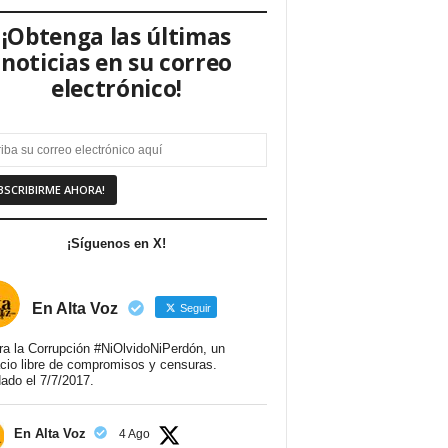
¡Obtenga las últimas
noticias en su correo
electrónico!
¡Síguenos en X!
En Alta Voz
Seguir
ra la Corrupción #NiOlvidoNiPerdón, un
cio libre de compromisos y censuras.
ado el 7/7/2017.
En Alta Voz
4 Ago