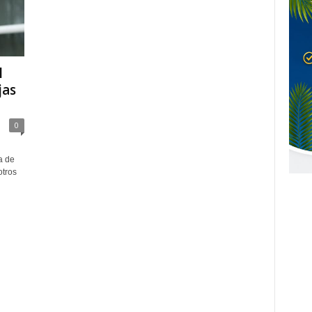
l
jas
0
a de
otros