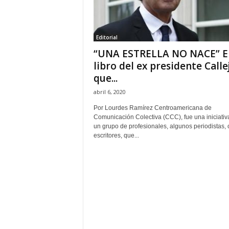
H
o
n
Editorial
d
“UNA ESTRELLA NO NACE” E
u
r
libro del ex presidente Calle
a
que...
s
abril 6, 2020
y
e
Por Lourdes Ramírez Centroamericana de
l
Comunicación Colectiva (CCC), fue una iniciativ
un grupo de profesionales, algunos periodistas, 
m
escritores, que...
u
n
d
o