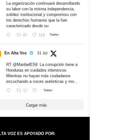
La organización continuará desarrollando
su labor con la misma independencia,
solidez institucional y compromiso con
los derechos humanos que la han
caracterizado desde su
67
116
Twitter
En Alta Voz
31 Jul
RT
@MaribelE59
: La corrupción tiene a
Honduras en cuidados intensivos.
Mientras no hayan más ciudadanos
escuchando a voces auténticas y mo…
17
Twitter
Cargar más
LTA VOZ ES APOYADO POR: