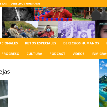
ISTAS
DERECHOS HUMANOS
ACIONALES
RETOS ESPECIALES
DERECHOS HUMANOS
O PROGRESO
CULTURA
PODCAST
VIDEOS
INMIGRA
lejas