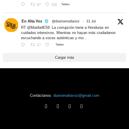
67
116
Twitter
En Alta Voz
@diarioenaltavoz
·
31 Jul
RT @MaribelE59: La corrupción tiene a Honduras en
cuidados intensivos. Mientras no hayan más ciudadanos
escuchando a voces auténticas y mo…
17
Twitter
Cargar más
Contáctanos:
diarioenaltavoz@gmail.com