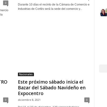
0
Durante 10 días el recinto de la Cámara de Comercio e
Industrias de Cortés será la sede del comercio y...
mercio
la
Nacionales
TRO
Este próximo sábado inicia el
Bazar del Sábado Navideño en
Expocentro
0
diciembre 8, 2021
0