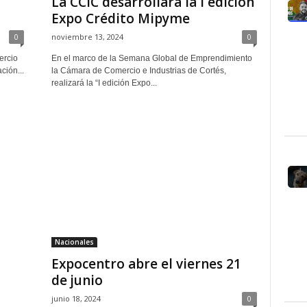
La CCIC desarrollará la I edición
Expo Crédito Mipyme
0
noviembre 13, 2024
0
ercio
En el marco de la Semana Global de Emprendimiento
ción...
la Cámara de Comercio e Industrias de Cortés,
realizará la “I edición Expo...
Nacionales
Expocentro abre el viernes 21
de junio
junio 18, 2024
0