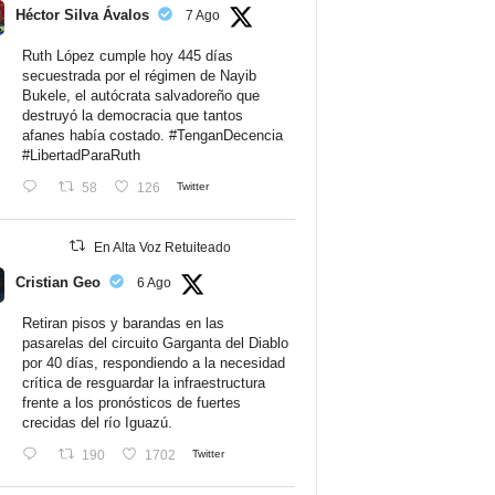
Héctor Silva Ávalos
7 Ago
Ruth López cumple hoy 445 días
secuestrada por el régimen de Nayib
Bukele, el autócrata salvadoreño que
destruyó la democracia que tantos
afanes había costado.
#TenganDecencia
#LibertadParaRuth
58
126
Twitter
En Alta Voz Retuiteado
Cristian Geo
6 Ago
Retiran pisos y barandas en las
pasarelas del circuito Garganta del Diablo
por 40 días, respondiendo a la necesidad
crítica de resguardar la infraestructura
frente a los pronósticos de fuertes
crecidas del río Iguazú.
190
1702
Twitter