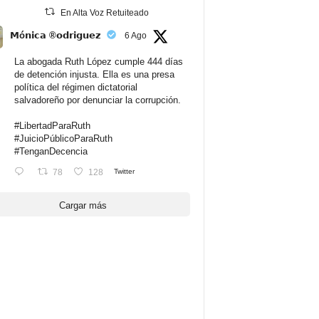
En Alta Voz Retuiteado
𝗠ó𝗻𝗶𝗰𝗮 ®𝗼𝗱𝗿𝗶𝗴𝘂𝗲𝘇
6 Ago
La abogada Ruth López cumple 444 días
de detención injusta. Ella es una presa
política del régimen dictatorial
salvadoreño por denunciar la corrupción.
#LibertadParaRuth
#JuicioPúblicoParaRuth
#TenganDecencia
78
128
Twitter
Cargar más