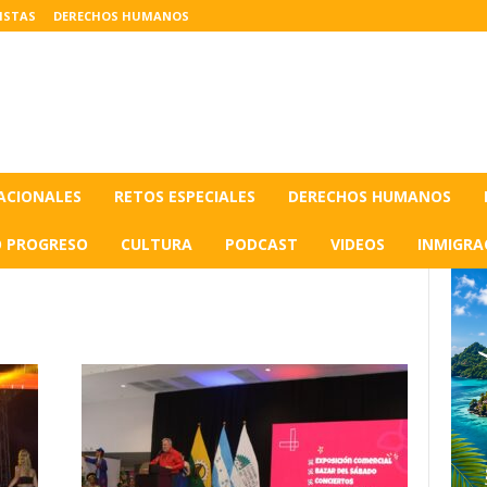
ISTAS
DERECHOS HUMANOS
ACIONALES
RETOS ESPECIALES
DERECHOS HUMANOS
O PROGRESO
CULTURA
PODCAST
VIDEOS
INMIGRA