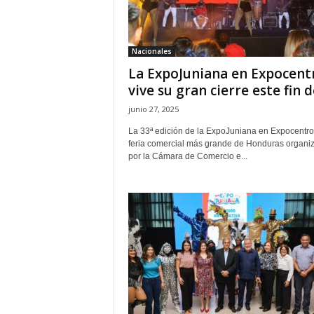
H
o
n
Nacionales
d
La ExpoJuniana en Expocent
u
r
vive su gran cierre este fin de
a
junio 27, 2025
s
y
La 33ª edición de la ExpoJuniana en Expocentro,
feria comercial más grande de Honduras organi
e
por la Cámara de Comercio e...
l
m
u
n
d
o