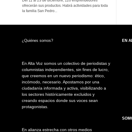
Del 11 al 23 de diciembre, 120 emprendedores
ofrecerán sus productos. Habrá actividades para toda
la familia San Pedro...
¿Quiénes somos?
EN A
En Alta Voz somos un colectivo de periodistas y
columnistas independientes, sin fines de lucro,
que creemos en un nuevo periodismo: ético,
incómodo, necesario. Apostamos por una
ciudadanía informada y activa, visibilizando a
los sectores históricamente excluidos y
creando espacios donde sus voces sean
protagonistas.
SOMO
En alianza estrecha con otros medios