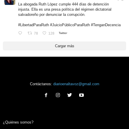
La abogada Ruth López cumple 444 días de detención
injusta. Ella es una presa política del régimen dictatorial
salvadoreño por denunciar la corrupción.
#LibertadParaRuth
#JuicioPúblicoParaRuth
#TenganDecencia
78
128
Twitter
Cargar más
Contáctanos:
diarioenaltavoz@gmail.com
¿Quiénes somos?