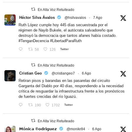
En Alta Voz Retuiteado
Héctor Silva Ávalos
@hsilvavalos
·
7 Ago
Ruth López cumple hoy 445 días secuestrada por el
régimen de Nayib Bukele, el autócrata salvadoreño que
destruyó la democracia que tantos afanes había costado.
#TenganDecencia
#LibertadParaRuth
58
126
Twitter
En Alta Voz Retuiteado
Cristian Geo
@cristiangeo7
·
6 Ago
Retiran pisos y barandas en las pasarelas del circuito
Garganta del Diablo por 40 días, respondiendo a la necesidad
crítica de resguardar la infraestructura frente a los pronósticos
de fuertes crecidas del río Iguazú.
190
1702
Twitter
En Alta Voz Retuiteado
𝗠ó𝗻𝗶𝗰𝗮 ®𝗼𝗱𝗿𝗶𝗴𝘂𝗲𝘇
@monikr84
·
6 Ago