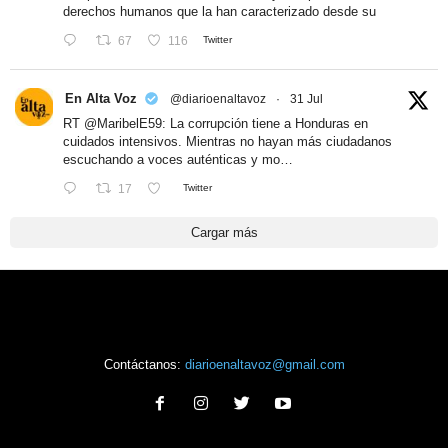
derechos humanos que la han caracterizado desde su
67
116
Twitter
En Alta Voz
@diarioenaltavoz
·
31 Jul
RT
@MaribelE59
: La corrupción tiene a Honduras en
cuidados intensivos. Mientras no hayan más ciudadanos
escuchando a voces auténticas y mo…
17
Twitter
Cargar más
Contáctanos:
diarioenaltavoz@gmail.com