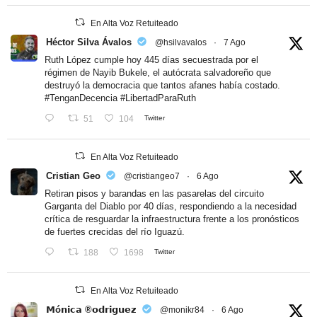
En Alta Voz Retuiteado
Héctor Silva Ávalos
@hsilvavalos
·
7 Ago
Ruth López cumple hoy 445 días secuestrada por el
régimen de Nayib Bukele, el autócrata salvadoreño que
destruyó la democracia que tantos afanes había costado.
#TenganDecencia
#LibertadParaRuth
51
104
Twitter
En Alta Voz Retuiteado
Cristian Geo
@cristiangeo7
·
6 Ago
Retiran pisos y barandas en las pasarelas del circuito
Garganta del Diablo por 40 días, respondiendo a la necesidad
crítica de resguardar la infraestructura frente a los pronósticos
de fuertes crecidas del río Iguazú.
188
1698
Twitter
En Alta Voz Retuiteado
𝗠ó𝗻𝗶𝗰𝗮 ®𝗼𝗱𝗿𝗶𝗴𝘂𝗲𝘇
@monikr84
·
6 Ago