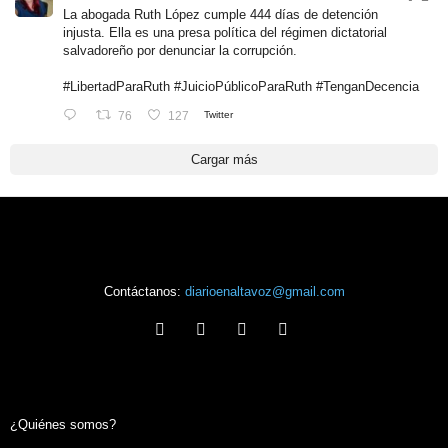
La abogada Ruth López cumple 444 días de detención
injusta. Ella es una presa política del régimen dictatorial
salvadoreño por denunciar la corrupción.
#LibertadParaRuth
#JuicioPúblicoParaRuth
#TenganDecencia
76
127
Twitter
Cargar más
Contáctanos:
diarioenaltavoz@gmail.com
¿Quiénes somos?