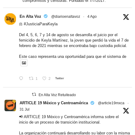
compromisos y censuras. Fundado el 7/7/2017.
En Alta Voz
@diarioenaltavoz
·
4 Ago
⚖️
#JusticiaParaKeyla
Del 4, 5, 6, 7 y 14 de agosto se desarrolla el juicio por el
femicidio de Keyla Martínez, la joven que perdió la vida el 7 de
febrero de 2021 mientras se encontraba bajo custodia policial.
Este caso representa una oportunidad para que el sistema de
1
2
Twitter
En Alta Voz Retuiteado
ARTICLE 19 México y Centroamérica
@article19mxca
·
31 Jul
📢 ARTICLE 19 México y Centroamérica informa sobre el
inicio de un proceso de transición institucional.
La organización continuará desarrollando su labor con la misma