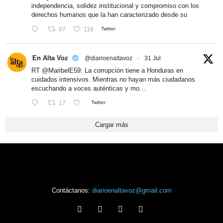
independencia, solidez institucional y compromiso con los
derechos humanos que la han caracterizado desde su
67
116
Twitter
En Alta Voz
@diarioenaltavoz
·
31 Jul
RT
@MaribelE59
: La corrupción tiene a Honduras en
cuidados intensivos. Mientras no hayan más ciudadanos
escuchando a voces auténticas y mo…
17
Twitter
Cargar más
Contáctanos:
diarioenaltavoz@gmail.com