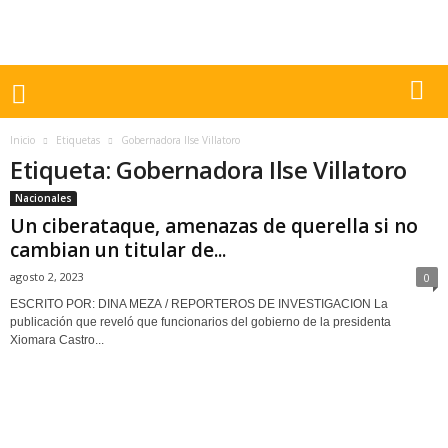
Inicio
Etiquetas
Gobernadora Ilse Villatoro
Etiqueta: Gobernadora Ilse Villatoro
Nacionales
Un ciberataque, amenazas de querella si no
cambian un titular de...
agosto 2, 2023
0
ESCRITO POR: DINA MEZA / REPORTEROS DE INVESTIGACION La
publicación que reveló que funcionarios del gobierno de la presidenta
Xiomara Castro...