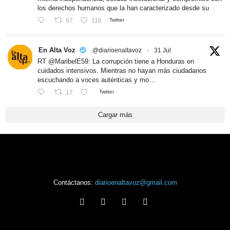
los derechos humanos que la han caracterizado desde su
67
116
Twitter
En Alta Voz
@diarioenaltavoz
·
31 Jul
RT @MaribelE59: La corrupción tiene a Honduras en
cuidados intensivos. Mientras no hayan más ciudadanos
escuchando a voces auténticas y mo…
17
Twitter
Cargar más
Contáctanos:
diarioenaltavoz@gmail.com