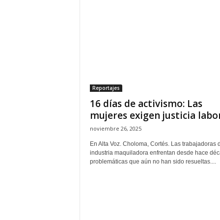
H
o
n
d
u
r
a
s
Reportajes
y
16 días de activismo: Las
e
l
mujeres exigen justicia labo
m
noviembre 26, 2025
u
n
En Alta Voz. Choloma, Cortés. Las trabajadoras d
industria maquiladora enfrentan desde hace dé
d
problemáticas que aún no han sido resueltas....
o