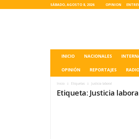
SÁBADO, AGOSTO 8, 2026
OPINION
ENTRE
L
a
s
u
l
t
i
INICIO
NACIONALES
INTERN
m
a
OPINIÓN
REPORTAJES
RADI
s
n
Inicio
Etiquetas
Justicia laboral
o
Etiqueta: Justicia labora
t
i
c
i
a
s
d
e