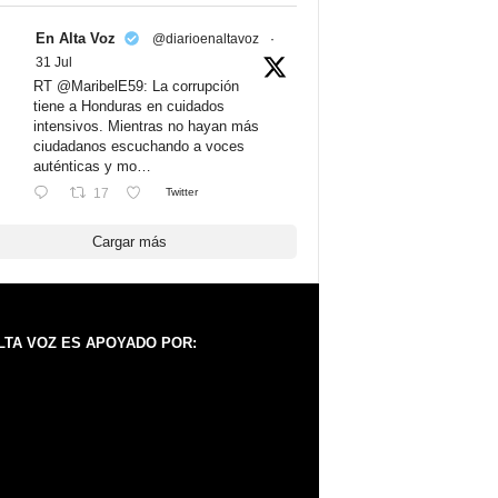
En Alta Voz
@diarioenaltavoz
·
31 Jul
RT @MaribelE59: La corrupción
tiene a Honduras en cuidados
intensivos. Mientras no hayan más
ciudadanos escuchando a voces
auténticas y mo…
17
Twitter
Cargar más
LTA VOZ ES APOYADO POR: