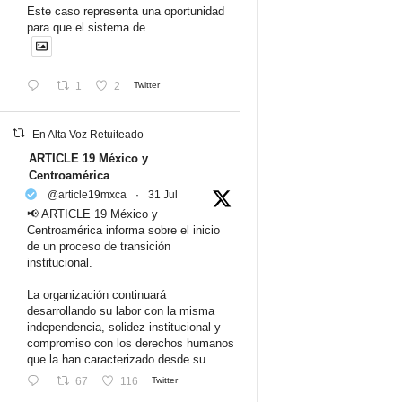
Este caso representa una oportunidad
para que el sistema de
1
2
Twitter
En Alta Voz Retuiteado
ARTICLE 19 México y
Centroamérica
@article19mxca
·
31 Jul
📢 ARTICLE 19 México y
Centroamérica informa sobre el inicio
de un proceso de transición
institucional.
La organización continuará
desarrollando su labor con la misma
independencia, solidez institucional y
compromiso con los derechos humanos
que la han caracterizado desde su
67
116
Twitter