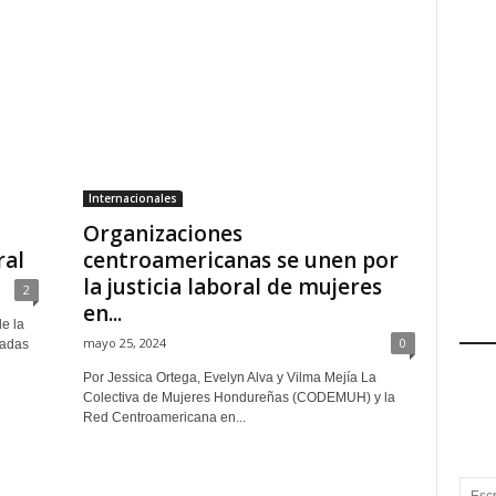
Internacionales
Organizaciones
ral
centroamericanas se unen por
la justicia laboral de mujeres
2
en...
e la
mayo 25, 2024
0
cadas
Por Jessica Ortega, Evelyn Alva y Vilma Mejía La
Colectiva de Mujeres Hondureñas (CODEMUH) y la
Red Centroamericana en...