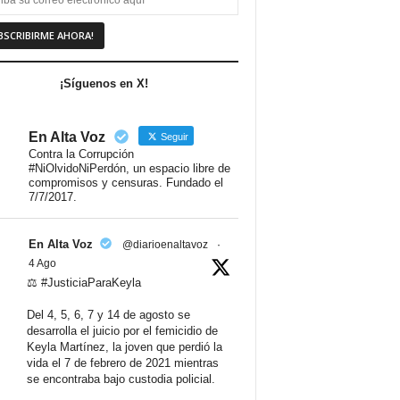
¡Síguenos en X!
En Alta Voz
Seguir
Contra la Corrupción
#NiOlvidoNiPerdón, un espacio libre de
compromisos y censuras. Fundado el
7/7/2017.
En Alta Voz
@diarioenaltavoz
·
4 Ago
⚖️ #JusticiaParaKeyla
Del 4, 5, 6, 7 y 14 de agosto se
desarrolla el juicio por el femicidio de
Keyla Martínez, la joven que perdió la
vida el 7 de febrero de 2021 mientras
se encontraba bajo custodia policial.