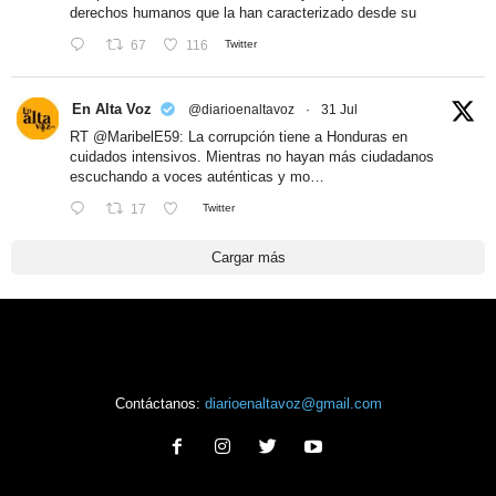
derechos humanos que la han caracterizado desde su
67
116
Twitter
En Alta Voz
@diarioenaltavoz
·
31 Jul
RT
@MaribelE59
: La corrupción tiene a Honduras en
cuidados intensivos. Mientras no hayan más ciudadanos
escuchando a voces auténticas y mo…
17
Twitter
Cargar más
Contáctanos:
diarioenaltavoz@gmail.com