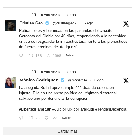
En Alta Voz Retuiteado
Cristian Geo
@cristiangeo7
·
6 Ago
Retiran pisos y barandas en las pasarelas del circuito
Garganta del Diablo por 40 días, respondiendo a la necesidad
crítica de resguardar la infraestructura frente a los pronósticos
de fuertes crecidas del río Iguazú.
188
1698
Twitter
En Alta Voz Retuiteado
𝗠ó𝗻𝗶𝗰𝗮 ®𝗼𝗱𝗿𝗶𝗴𝘂𝗲𝘇
@monikr84
·
6 Ago
La abogada Ruth López cumple 444 días de detención
injusta. Ella es una presa política del régimen dictatorial
salvadoreño por denunciar la corrupción.
#LibertadParaRuth
#JuicioPúblicoParaRuth
#TenganDecencia
76
127
Twitter
Cargar más