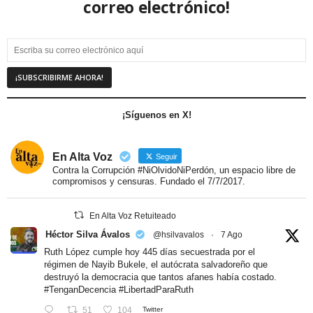
correo electrónico!
¡Síguenos en X!
En Alta Voz
Seguir
Contra la Corrupción #NiOlvidoNiPerdón, un espacio libre de
compromisos y censuras. Fundado el 7/7/2017.
En Alta Voz Retuiteado
Héctor Silva Ávalos
@hsilvavalos
·
7 Ago
Ruth López cumple hoy 445 días secuestrada por el
régimen de Nayib Bukele, el autócrata salvadoreño que
destruyó la democracia que tantos afanes había costado.
#TenganDecencia
#LibertadParaRuth
51
104
Twitter