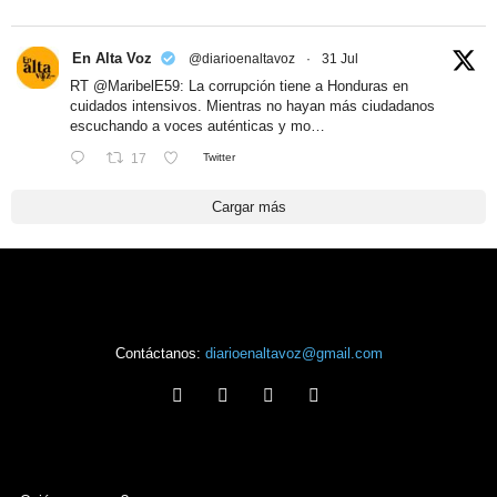
En Alta Voz
@diarioenaltavoz
·
31 Jul
RT
@MaribelE59
: La corrupción tiene a Honduras en
cuidados intensivos. Mientras no hayan más ciudadanos
escuchando a voces auténticas y mo…
17
Twitter
Cargar más
Contáctanos:
diarioenaltavoz@gmail.com