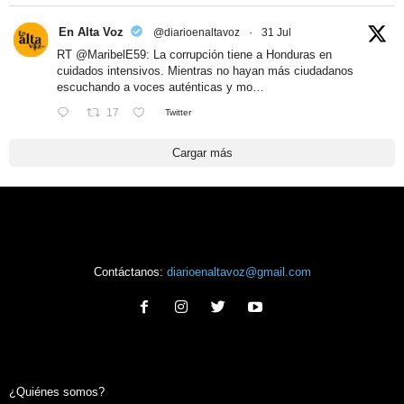
En Alta Voz
@diarioenaltavoz
·
31 Jul
RT
@MaribelE59
: La corrupción tiene a Honduras en
cuidados intensivos. Mientras no hayan más ciudadanos
escuchando a voces auténticas y mo…
17
Twitter
Cargar más
Contáctanos:
diarioenaltavoz@gmail.com
¿Quiénes somos?