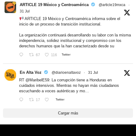
ARTICLE 19 México y Centroamérica
@article19mxca
·
31 Jul
ARTICLE 19 México y Centroamérica informa sobre el
inicio de un proceso de transición institucional.
La organización continuará desarrollando su labor con la misma
independencia, solidez institucional y compromiso con los
derechos humanos que la han caracterizado desde su
67
116
Twitter
En Alta Voz
@diarioenaltavoz
·
31 Jul
RT
@MaribelE59
: La corrupción tiene a Honduras en
cuidados intensivos. Mientras no hayan más ciudadanos
escuchando a voces auténticas y mo…
17
Twitter
Cargar más