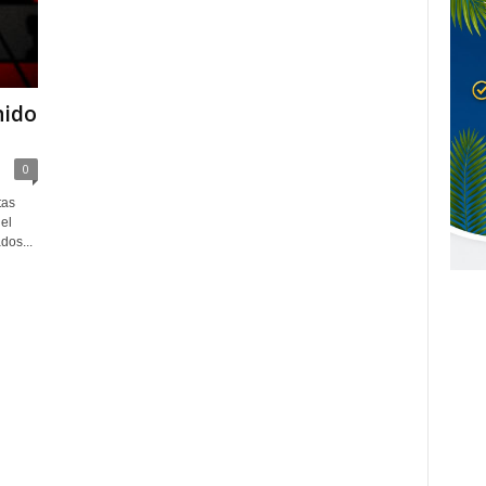
nido
0
tas
el
dos...