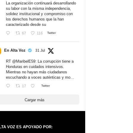
La organización continuará desarrollando
su labor con la misma independencia,
solidez institucional y compromiso con
los derechos humanos que la han
caracterizado desde su
67
116
Twitter
En Alta Voz
31 Jul
RT
@MaribelE59
: La corrupción tiene a
Honduras en cuidados intensivos.
Mientras no hayan más ciudadanos
escuchando a voces auténticas y mo…
17
Twitter
Cargar más
LTA VOZ ES APOYADO POR: