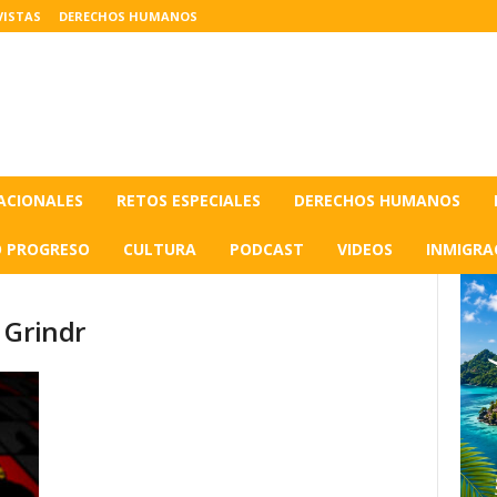
VISTAS
DERECHOS HUMANOS
ACIONALES
RETOS ESPECIALES
DERECHOS HUMANOS
O PROGRESO
CULTURA
PODCAST
VIDEOS
INMIGRA
 Grindr