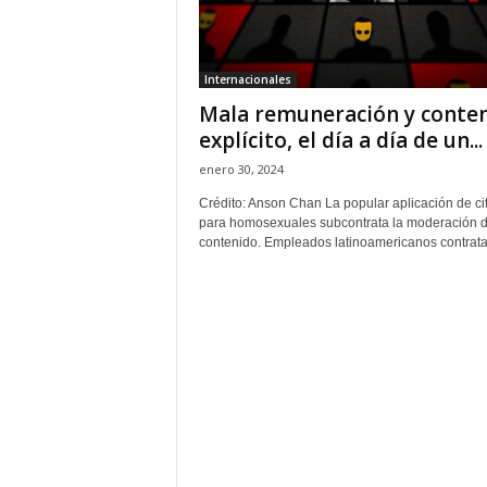
H
o
n
Internacionales
d
Mala remuneración y conte
u
r
explícito, el día a día de un...
a
enero 30, 2024
s
y
Crédito: Anson Chan La popular aplicación de ci
para homosexuales subcontrata la moderación d
e
contenido. Empleados latinoamericanos contrata
l
m
u
n
d
o