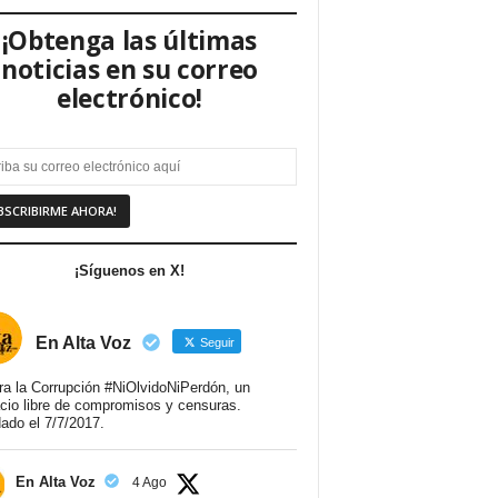
¡Obtenga las últimas
noticias en su correo
electrónico!
¡Síguenos en X!
En Alta Voz
Seguir
ra la Corrupción #NiOlvidoNiPerdón, un
cio libre de compromisos y censuras.
ado el 7/7/2017.
En Alta Voz
4 Ago