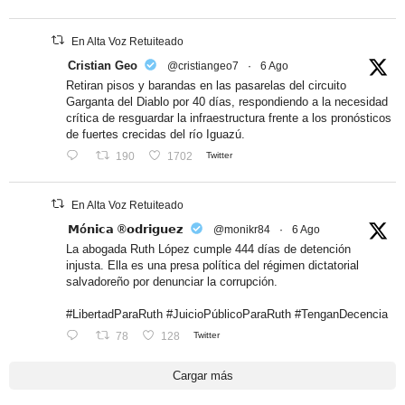
En Alta Voz Retuiteado
Cristian Geo
@cristiangeo7
·
6 Ago
Retiran pisos y barandas en las pasarelas del circuito
Garganta del Diablo por 40 días, respondiendo a la necesidad
crítica de resguardar la infraestructura frente a los pronósticos
de fuertes crecidas del río Iguazú.
190
1702
Twitter
En Alta Voz Retuiteado
𝗠ó𝗻𝗶𝗰𝗮 ®𝗼𝗱𝗿𝗶𝗴𝘂𝗲𝘇
@monikr84
·
6 Ago
La abogada Ruth López cumple 444 días de detención
injusta. Ella es una presa política del régimen dictatorial
salvadoreño por denunciar la corrupción.
#LibertadParaRuth #JuicioPúblicoParaRuth #TenganDecencia
78
128
Twitter
Cargar más