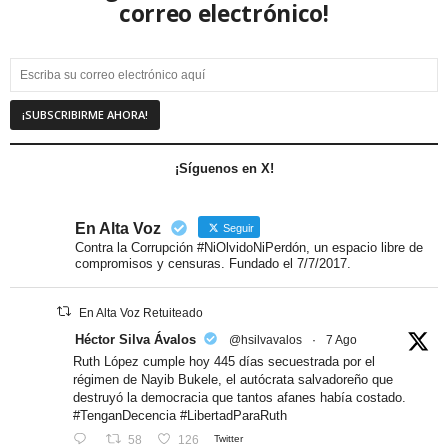
correo electrónico!
¡Síguenos en X!
En Alta Voz
Seguir
Contra la Corrupción #NiOlvidoNiPerdón, un espacio libre de
compromisos y censuras. Fundado el 7/7/2017.
En Alta Voz Retuiteado
Héctor Silva Ávalos
@hsilvavalos
·
7 Ago
Ruth López cumple hoy 445 días secuestrada por el
régimen de Nayib Bukele, el autócrata salvadoreño que
destruyó la democracia que tantos afanes había costado.
#TenganDecencia #LibertadParaRuth
58
126
Twitter