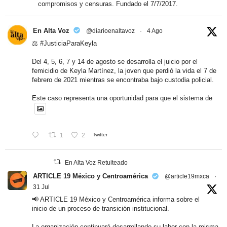
compromisos y censuras. Fundado el 7/7/2017.
En Alta Voz
@diarioenaltavoz
·
4 Ago
⚖️
#JusticiaParaKeyla
Del 4, 5, 6, 7 y 14 de agosto se desarrolla el juicio por el
femicidio de Keyla Martínez, la joven que perdió la vida el 7 de
febrero de 2021 mientras se encontraba bajo custodia policial.
Este caso representa una oportunidad para que el sistema de
1
2
Twitter
En Alta Voz Retuiteado
ARTICLE 19 México y Centroamérica
@article19mxca
·
31 Jul
📢 ARTICLE 19 México y Centroamérica informa sobre el
inicio de un proceso de transición institucional.
La organización continuará desarrollando su labor con la misma