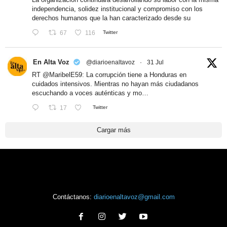
independencia, solidez institucional y compromiso con los
derechos humanos que la han caracterizado desde su
67
116
Twitter
En Alta Voz
@diarioenaltavoz
·
31 Jul
RT
@MaribelE59
: La corrupción tiene a Honduras en
cuidados intensivos. Mientras no hayan más ciudadanos
escuchando a voces auténticas y mo…
17
Twitter
Cargar más
Contáctanos:
diarioenaltavoz@gmail.com