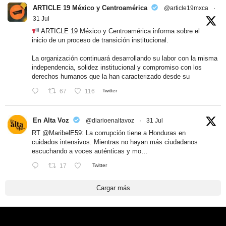
ARTICLE 19 México y Centroamérica
@article19mxca
·
31 Jul
ARTICLE 19 México y Centroamérica informa sobre el
inicio de un proceso de transición institucional.
La organización continuará desarrollando su labor con la misma
independencia, solidez institucional y compromiso con los
derechos humanos que la han caracterizado desde su
67
116
Twitter
En Alta Voz
@diarioenaltavoz
·
31 Jul
RT
@MaribelE59
: La corrupción tiene a Honduras en
cuidados intensivos. Mientras no hayan más ciudadanos
escuchando a voces auténticas y mo…
17
Twitter
Cargar más