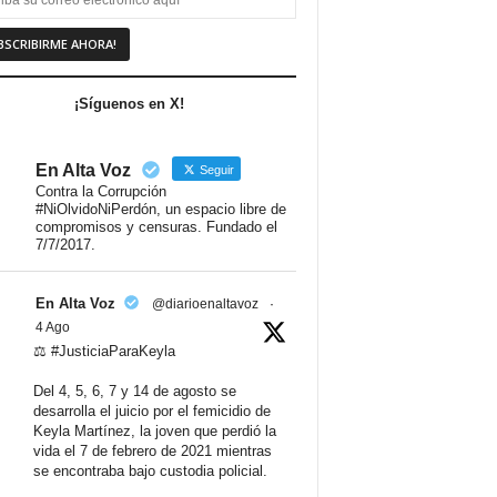
¡Síguenos en X!
En Alta Voz
Seguir
Contra la Corrupción
#NiOlvidoNiPerdón, un espacio libre de
compromisos y censuras. Fundado el
7/7/2017.
En Alta Voz
@diarioenaltavoz
·
4 Ago
⚖️ #JusticiaParaKeyla
Del 4, 5, 6, 7 y 14 de agosto se
desarrolla el juicio por el femicidio de
Keyla Martínez, la joven que perdió la
vida el 7 de febrero de 2021 mientras
se encontraba bajo custodia policial.