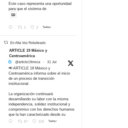
Este caso representa una oportunidad
para que el sistema de
1
2
Twitter
En Alta Voz Retuiteado
ARTICLE 19 México y
Centroamérica
@article19mxca
·
31 Jul
📢 ARTICLE 19 México y
Centroamérica informa sobre el inicio
de un proceso de transición
institucional.
La organización continuará
desarrollando su labor con la misma
independencia, solidez institucional y
compromiso con los derechos humanos
que la han caracterizado desde su
67
116
Twitter