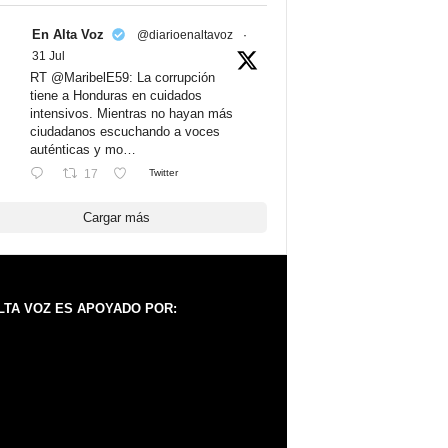
En Alta Voz
@diarioenaltavoz
·
31 Jul
RT @MaribelE59: La corrupción
tiene a Honduras en cuidados
intensivos. Mientras no hayan más
ciudadanos escuchando a voces
auténticas y mo…
17
Twitter
Cargar más
LTA VOZ ES APOYADO POR: