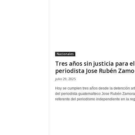
H
o
n
d
u
r
a
s
Nacionales
y
Tres años sin justicia para el
e
l
periodista Jose Rubén Zamo
m
julio 29, 2025
u
n
Hoy se cumplen tres años desde la detención arb
del periodista guatemalteco Jose Rubén Zamora
d
referente del periodismo independiente en la regi
o