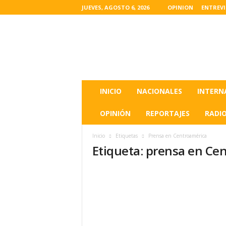
JUEVES, AGOSTO 6, 2026
OPINION
ENTREV
L
a
s
u
l
t
i
INICIO
NACIONALES
INTERN
m
a
OPINIÓN
REPORTAJES
RADI
s
n
Inicio
Etiquetas
Prensa en Centroamérica
o
Etiqueta: prensa en Ce
t
i
c
i
a
s
d
e