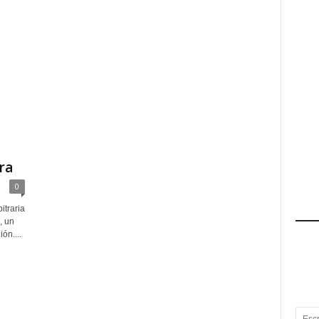
ra
0
itraria
, un
ón....