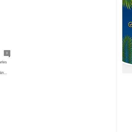
0
arles
n...