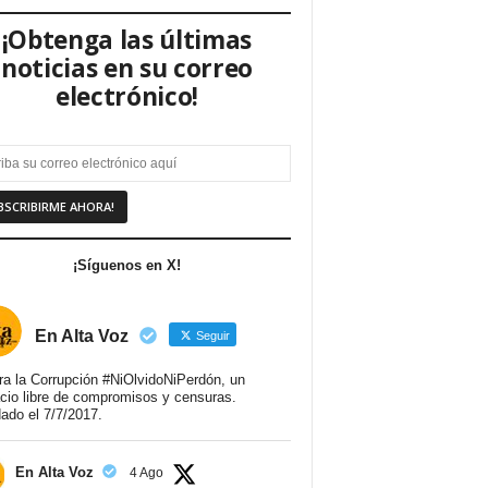
¡Obtenga las últimas
noticias en su correo
electrónico!
¡Síguenos en X!
En Alta Voz
Seguir
ra la Corrupción #NiOlvidoNiPerdón, un
cio libre de compromisos y censuras.
ado el 7/7/2017.
En Alta Voz
4 Ago