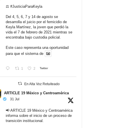
⚖️
#JusticiaParaKeyla
Del 4, 5, 6, 7 y 14 de agosto se
desarrolla el juicio por el femicidio de
Keyla Martínez, la joven que perdió la
vida el 7 de febrero de 2021 mientras se
encontraba bajo custodia policial.
Este caso representa una oportunidad
para que el sistema de
1
2
Twitter
En Alta Voz Retuiteado
ARTICLE 19 México y Centroamérica
31 Jul
📢 ARTICLE 19 México y Centroamérica
informa sobre el inicio de un proceso de
transición institucional.