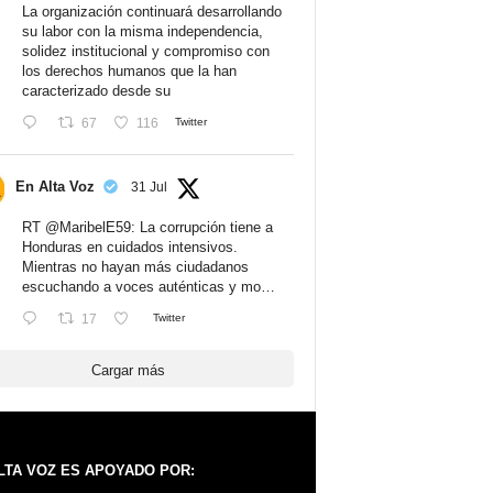
La organización continuará desarrollando
su labor con la misma independencia,
solidez institucional y compromiso con
los derechos humanos que la han
caracterizado desde su
67
116
Twitter
En Alta Voz
31 Jul
RT
@MaribelE59
: La corrupción tiene a
Honduras en cuidados intensivos.
Mientras no hayan más ciudadanos
escuchando a voces auténticas y mo…
17
Twitter
Cargar más
LTA VOZ ES APOYADO POR: