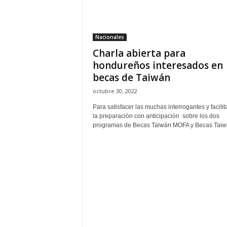
H
o
n
Nacionales
d
Charla abierta para
u
r
hondureños interesados en
a
becas de Taiwán
s
octubre 30, 2022
y
e
Para satisfacer las muchas interrogantes y facilit
l
la preparación con anticipación sobre los dos
programas de Becas Taiwán MOFA y Becas Taiwá
m
u
n
d
o