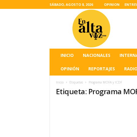
SÁBADO, AGOSTO 8, 2026
OPINION
ENTRE
L
a
s
u
l
t
i
INICIO
NACIONALES
INTERN
m
a
OPINIÓN
REPORTAJES
RADI
s
n
Inicio
Etiquetas
Programa MOFA y ICDF
o
Etiqueta: Programa MOF
t
i
c
i
a
s
d
e