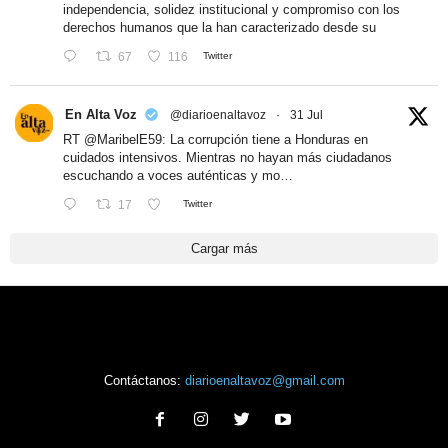
independencia, solidez institucional y compromiso con los
derechos humanos que la han caracterizado desde su
67
116
Twitter
En Alta Voz
@diarioenaltavoz
·
31 Jul
RT
@MaribelE59
: La corrupción tiene a Honduras en
cuidados intensivos. Mientras no hayan más ciudadanos
escuchando a voces auténticas y mo…
17
Twitter
Cargar más
Contáctanos:
diarioenaltavoz@gmail.com