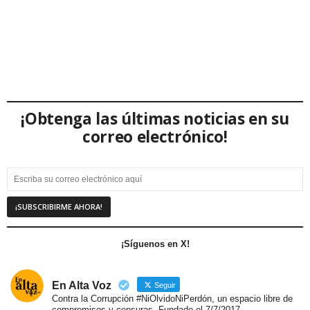
¡Obtenga las últimas noticias en su
correo electrónico!
¡Síguenos en X!
En Alta Voz
Seguir
Contra la Corrupción #NiOlvidoNiPerdón, un espacio libre de
compromisos y censuras. Fundado el 7/7/2017.