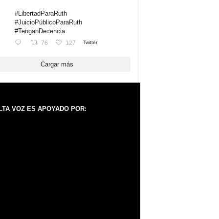
#LibertadParaRuth
#JuicioPúblicoParaRuth
#TenganDecencia
76
127
Twitter
Cargar más
LTA VOZ ES APOYADO POR: