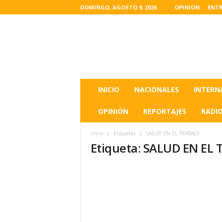
DOMINGO, AGOSTO 9, 2026
OPINION
ENTR
L
a
s
u
l
t
i
INICIO
NACIONALES
INTERN
m
a
OPINIÓN
REPORTAJES
RADI
s
n
Inicio
Etiquetas
SALUD EN EL TRABAJO
o
Etiqueta: SALUD EN EL
t
i
c
i
a
s
d
e