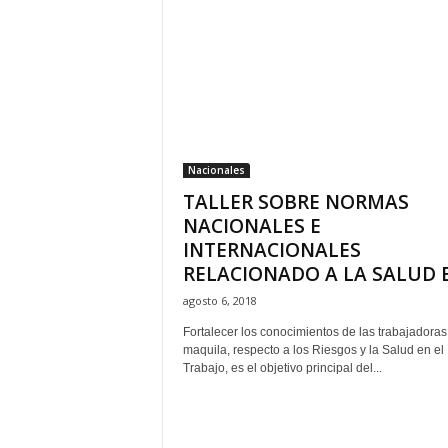
H
o
n
d
u
r
a
s
Nacionales
y
TALLER SOBRE NORMAS
e
NACIONALES E
l
INTERNACIONALES
m
RELACIONADO A LA SALUD EN
u
n
agosto 6, 2018
d
Fortalecer los conocimientos de las trabajadoras
o
maquila, respecto a los Riesgos y la Salud en el
Trabajo, es el objetivo principal del...