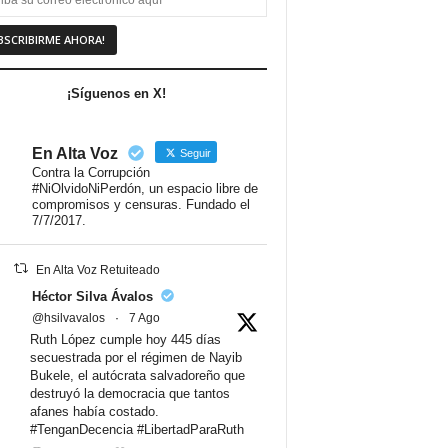
¡Síguenos en X!
En Alta Voz
Seguir
Contra la Corrupción
#NiOlvidoNiPerdón, un espacio libre de
compromisos y censuras. Fundado el
7/7/2017.
En Alta Voz Retuiteado
Héctor Silva Ávalos
@hsilvavalos
·
7 Ago
Ruth López cumple hoy 445 días
secuestrada por el régimen de Nayib
Bukele, el autócrata salvadoreño que
destruyó la democracia que tantos
afanes había costado.
#TenganDecencia #LibertadParaRuth