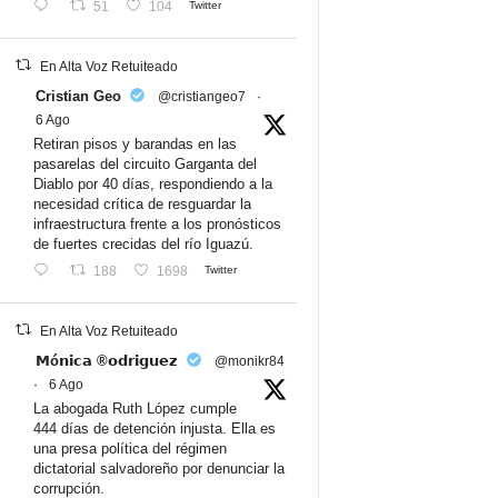
51
104
Twitter
En Alta Voz Retuiteado
Cristian Geo
@cristiangeo7
·
6 Ago
Retiran pisos y barandas en las
pasarelas del circuito Garganta del
Diablo por 40 días, respondiendo a la
necesidad crítica de resguardar la
infraestructura frente a los pronósticos
de fuertes crecidas del río Iguazú.
188
1698
Twitter
En Alta Voz Retuiteado
𝗠ó𝗻𝗶𝗰𝗮 ®𝗼𝗱𝗿𝗶𝗴𝘂𝗲𝘇
@monikr84
·
6 Ago
La abogada Ruth López cumple
444 días de detención injusta. Ella es
una presa política del régimen
dictatorial salvadoreño por denunciar la
corrupción.