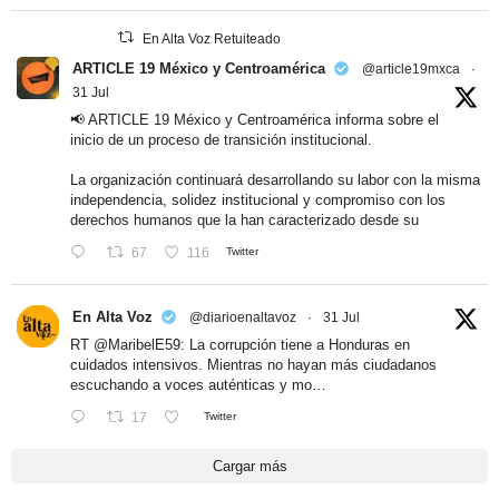
En Alta Voz Retuiteado
ARTICLE 19 México y Centroamérica
@article19mxca
·
31 Jul
📢 ARTICLE 19 México y Centroamérica informa sobre el
inicio de un proceso de transición institucional.
La organización continuará desarrollando su labor con la misma
independencia, solidez institucional y compromiso con los
derechos humanos que la han caracterizado desde su
67
116
Twitter
En Alta Voz
@diarioenaltavoz
·
31 Jul
RT
@MaribelE59
: La corrupción tiene a Honduras en
cuidados intensivos. Mientras no hayan más ciudadanos
escuchando a voces auténticas y mo…
17
Twitter
Cargar más