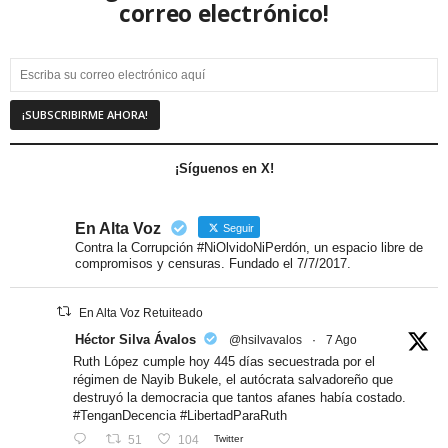
correo electrónico!
¡Síguenos en X!
En Alta Voz
Seguir
Contra la Corrupción #NiOlvidoNiPerdón, un espacio libre de
compromisos y censuras. Fundado el 7/7/2017.
En Alta Voz Retuiteado
Héctor Silva Ávalos
@hsilvavalos
·
7 Ago
Ruth López cumple hoy 445 días secuestrada por el
régimen de Nayib Bukele, el autócrata salvadoreño que
destruyó la democracia que tantos afanes había costado.
#TenganDecencia #LibertadParaRuth
51
104
Twitter