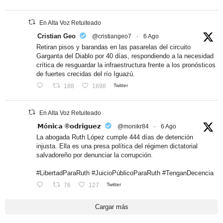
En Alta Voz Retuiteado
Cristian Geo
@cristiangeo7
·
6 Ago
Retiran pisos y barandas en las pasarelas del circuito
Garganta del Diablo por 40 días, respondiendo a la necesidad
crítica de resguardar la infraestructura frente a los pronósticos
de fuertes crecidas del río Iguazú.
188
1698
Twitter
En Alta Voz Retuiteado
𝗠ó𝗻𝗶𝗰𝗮 ®𝗼𝗱𝗿𝗶𝗴𝘂𝗲𝘇
@monikr84
·
6 Ago
La abogada Ruth López cumple 444 días de detención
injusta. Ella es una presa política del régimen dictatorial
salvadoreño por denunciar la corrupción.
#LibertadParaRuth #JuicioPúblicoParaRuth #TenganDecencia
76
127
Twitter
Cargar más