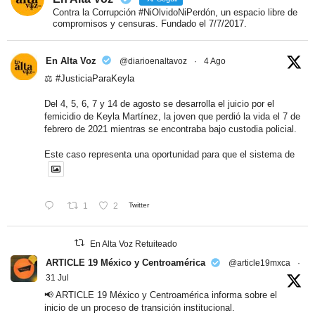
Contra la Corrupción #NiOlvidoNiPerdón, un espacio libre de
compromisos y censuras. Fundado el 7/7/2017.
En Alta Voz
@diarioenaltavoz
·
4 Ago
⚖️
#JusticiaParaKeyla
Del 4, 5, 6, 7 y 14 de agosto se desarrolla el juicio por el
femicidio de Keyla Martínez, la joven que perdió la vida el 7 de
febrero de 2021 mientras se encontraba bajo custodia policial.
Este caso representa una oportunidad para que el sistema de
1
2
Twitter
En Alta Voz Retuiteado
ARTICLE 19 México y Centroamérica
@article19mxca
·
31 Jul
📢 ARTICLE 19 México y Centroamérica informa sobre el
inicio de un proceso de transición institucional.