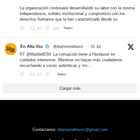
La organización continuará desarrollando su labor con la misma
independencia, solidez institucional y compromiso con los
derechos humanos que la han caracterizado desde su
67
116
Twitter
En Alta Voz
@diarioenaltavoz
·
31 Jul
RT
@MaribelE59
: La corrupción tiene a Honduras en
cuidados intensivos. Mientras no hayan más ciudadanos
escuchando a voces auténticas y mo…
17
Twitter
Cargar más
Contáctanos:
diarioenaltavoz@gmail.com