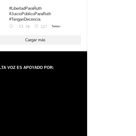
#LibertadParaRuth
#JuicioPúblicoParaRuth
#TenganDecencia
76
127
Twitter
Cargar más
LTA VOZ ES APOYADO POR: