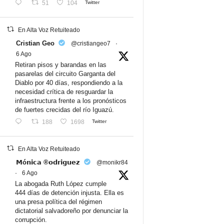
51
104
Twitter
En Alta Voz Retuiteado
Cristian Geo
@cristiangeo7
·
6 Ago
Retiran pisos y barandas en las
pasarelas del circuito Garganta del
Diablo por 40 días, respondiendo a la
necesidad crítica de resguardar la
infraestructura frente a los pronósticos
de fuertes crecidas del río Iguazú.
188
1698
Twitter
En Alta Voz Retuiteado
𝗠ó𝗻𝗶𝗰𝗮 ®𝗼𝗱𝗿𝗶𝗴𝘂𝗲𝘇
@monikr84
·
6 Ago
La abogada Ruth López cumple
444 días de detención injusta. Ella es
una presa política del régimen
dictatorial salvadoreño por denunciar la
corrupción.