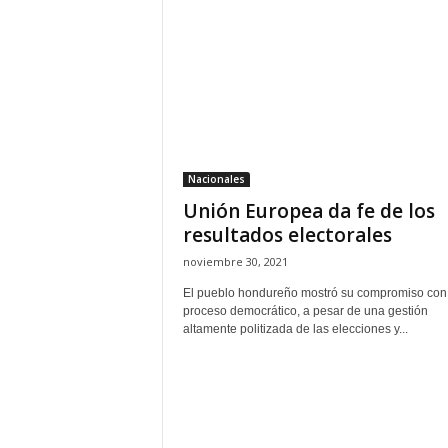
H
o
n
d
u
r
a
s
Nacionales
y
Unión Europea da fe de los
e
l
resultados electorales
m
noviembre 30, 2021
u
n
El pueblo hondureño mostró su compromiso con 
proceso democrático, a pesar de una gestión
d
altamente politizada de las elecciones y...
o