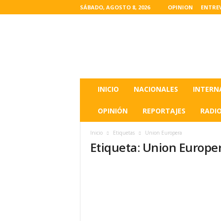
SÁBADO, AGOSTO 8, 2026
OPINION
ENTRE
L
a
s
u
l
t
i
INICIO
NACIONALES
INTERN
m
a
OPINIÓN
REPORTAJES
RADI
s
n
Inicio
Etiquetas
Union Europera
o
Etiqueta: Union Europe
t
i
c
i
a
s
d
e