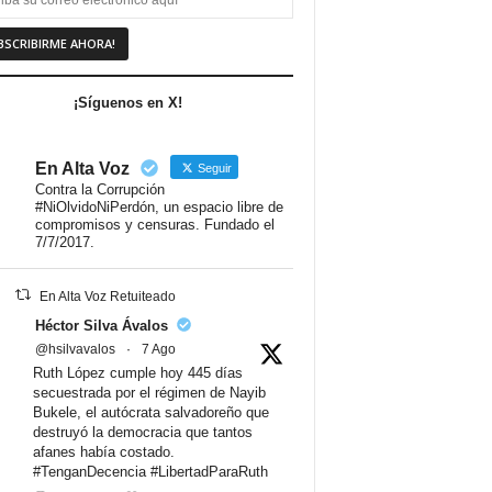
¡Síguenos en X!
En Alta Voz
Seguir
Contra la Corrupción
#NiOlvidoNiPerdón, un espacio libre de
compromisos y censuras. Fundado el
7/7/2017.
En Alta Voz Retuiteado
Héctor Silva Ávalos
@hsilvavalos
·
7 Ago
Ruth López cumple hoy 445 días
secuestrada por el régimen de Nayib
Bukele, el autócrata salvadoreño que
destruyó la democracia que tantos
afanes había costado.
#TenganDecencia #LibertadParaRuth