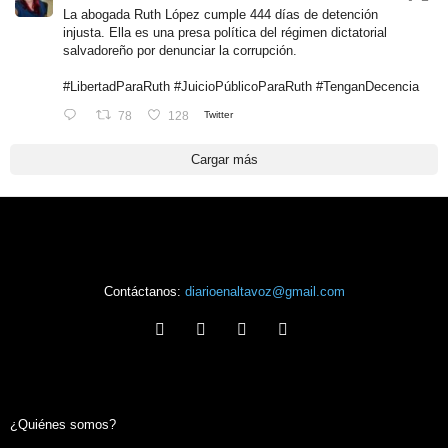
La abogada Ruth López cumple 444 días de detención
injusta. Ella es una presa política del régimen dictatorial
salvadoreño por denunciar la corrupción.
#LibertadParaRuth
#JuicioPúblicoParaRuth
#TenganDecencia
78
128
Twitter
Cargar más
Contáctanos:
diarioenaltavoz@gmail.com
¿Quiénes somos?