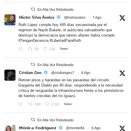
En Alta Voz Retuiteado
Héctor Silva Ávalos
@hsilvavalos
·
7 Ago
Ruth López cumple hoy 445 días secuestrada por el
régimen de Nayib Bukele, el autócrata salvadoreño que
destruyó la democracia que tantos afanes había costado.
#TenganDecencia
#LibertadParaRuth
58
126
Twitter
En Alta Voz Retuiteado
Cristian Geo
@cristiangeo7
·
6 Ago
Retiran pisos y barandas en las pasarelas del circuito
Garganta del Diablo por 40 días, respondiendo a la necesidad
crítica de resguardar la infraestructura frente a los pronósticos
de fuertes crecidas del río Iguazú.
190
1702
Twitter
En Alta Voz Retuiteado
𝗠ó𝗻𝗶𝗰𝗮 ®𝗼𝗱𝗿𝗶𝗴𝘂𝗲𝘇
@monikr84
·
6 Ago