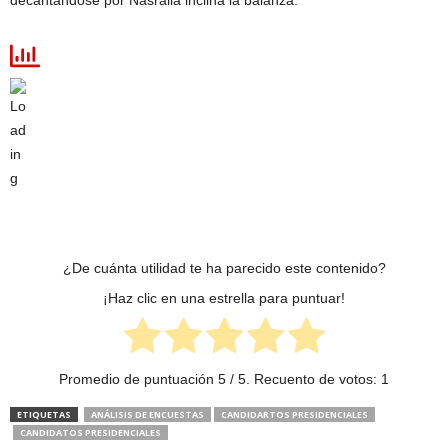
decantándose por Nasralla inclina la balanza.
¿De cuánta utilidad te ha parecido este contenido?
¡Haz clic en una estrella para puntuar!
Promedio de puntuación
5
/ 5. Recuento de votos:
1
ETIQUETAS
ANÁLISIS DE ENCUESTAS
CANDIDARTOS PRESIDENCIALES
CANDIDATOS PRESIDENCIALES