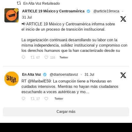
En Alta Voz Retuiteado
ARTICLE 19 México y Centroamérica
@article19mxca
·
31 Jul
📢 ARTICLE 19 México y Centroamérica informa sobre
el inicio de un proceso de transición institucional.
La organización continuará desarrollando su labor con la
misma independencia, solidez institucional y compromiso con
los derechos humanos que la han caracterizado desde su
67
116
Twitter
En Alta Voz
@diarioenaltavoz
·
31 Jul
RT @MaribelE59: La corrupción tiene a Honduras en
cuidados intensivos. Mientras no hayan más ciudadanos
escuchando a voces auténticas y mo…
17
Twitter
Cargar más