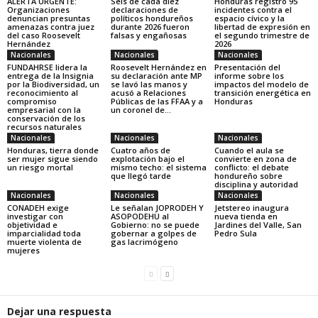
ALERTA URGENTE:
Seis de cada diez
Honduras registró 95
Organizaciones
declaraciones de
incidentes contra el
denuncian presuntas
políticos hondureños
espacio cívico y la
amenazas contra juez
durante 2026 fueron
libertad de expresión en
del caso Roosevelt
falsas y engañosas
el segundo trimestre de
Hernández
2026
Nacionales
Nacionales
Nacionales
FUNDAHRSE lidera la
Roosevelt Hernández en
Presentación del
entrega de la Insignia
su declaración ante MP
informe sobre los
por la Biodiversidad, un
se lavó las manos y
impactos del modelo de
reconocimiento al
acusó a Relaciones
transición energética en
compromiso
Públicas de las FFAA y a
Honduras
empresarial con la
un coronel de...
conservación de los
recursos naturales
Nacionales
Nacionales
Nacionales
Honduras, tierra donde
Cuatro años de
Cuando el aula se
ser mujer sigue siendo
explotación bajo el
convierte en zona de
un riesgo mortal
mismo techo: el sistema
conflicto: el debate
que llegó tarde
hondureño sobre
disciplina y autoridad
Nacionales
Nacionales
Nacionales
CONADEH exige
Le señalan JOPRODEH Y
Jetstereo inaugura
investigar con
ASOPODEHU al
nueva tienda en
objetividad e
Gobierno: no se puede
Jardines del Valle, San
imparcialidad toda
gobernar a golpes de
Pedro Sula
muerte violenta de
gas lacrimógeno
mujeres
Dejar una respuesta