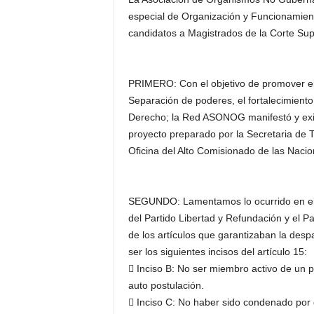
H
especial de Organización y Funcionamien
o
candidatos a Magistrados de la Corte Supr
n
d
u
PRIMERO: Con el objetivo de promover el 
r
Separación de poderes, el fortalecimiento
a
s
Derecho; la Red ASONOG manifestó y exig
y
proyecto preparado por la Secretaria de T
e
Oficina del Alto Comisionado de las Na
l
m
u
SEGUNDO: Lamentamos lo ocurrido en el 
n
del Partido Libertad y Refundación y el Pa
d
o
de los artículos que garantizaban la despa
ser los siguientes incisos del artículo 15:
 Inciso B: No ser miembro activo de un pa
auto postulación.
 Inciso C: No haber sido condenado por d