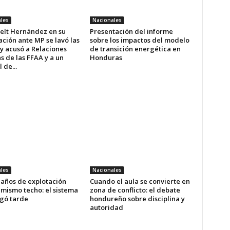
les
Nacionales
elt Hernández en su
Presentación del informe
ción ante MP se lavó las
sobre los impactos del modelo
y acusó a Relaciones
de transición energética en
s de las FFAA y a un
Honduras
 de...
les
Nacionales
 años de explotación
Cuando el aula se convierte en
 mismo techo: el sistema
zona de conflicto: el debate
egó tarde
hondureño sobre disciplina y
autoridad