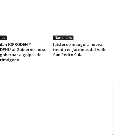
les
Nacionales
alan JOPRODEH Y
Jetstereo inaugura nueva
EHU al Gobierno: no se
tienda en Jardines del Valle,
gobernar a golpes de
San Pedro Sula
crimógeno