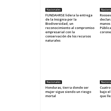
Nacionales
Naciona
FUNDAHRSE lidera la entrega
Roosev
de la Insignia por la
declara
Biodiversidad, un
manos 
reconocimiento al compromiso
Pública
empresarial con la
coronel
conservación de los recursos
naturales
Nacionales
Naciona
Honduras, tierra donde ser
Cuatro
mujer sigue siendo un riesgo
bajo el
mortal
que ll