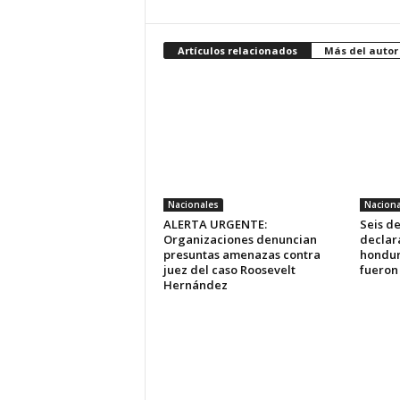
Artículos relacionados
Más del autor
Nacionales
Naciona
ALERTA URGENTE:
Seis d
Organizaciones denuncian
declara
presuntas amenazas contra
hondur
juez del caso Roosevelt
fueron
Hernández