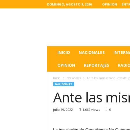
DOMINGO, AGOSTO 9, 2026
OPINION
ENTR
L
a
s
u
l
t
i
INICIO
NACIONALES
INTERN
m
a
OPINIÓN
REPORTAJES
RADI
s
n
Inicio
Nacionales
Ante las mismas conductas del 
o
NACIONALES
t
Ante las mi
i
c
i
julio 19, 2022
1.667 views
0
a
s
d
e
La Asociación de Organismos No Guberna