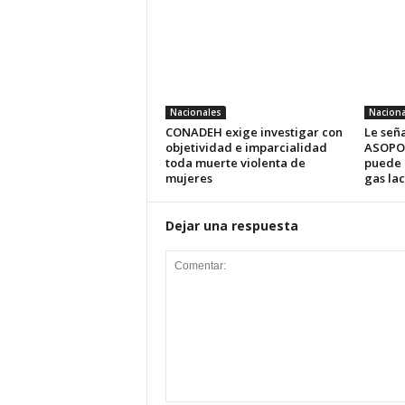
Nacionales
Naciona
CONADEH exige investigar con
Le señ
objetividad e imparcialidad
ASOPOD
toda muerte violenta de
puede 
mujeres
gas la
Dejar una respuesta