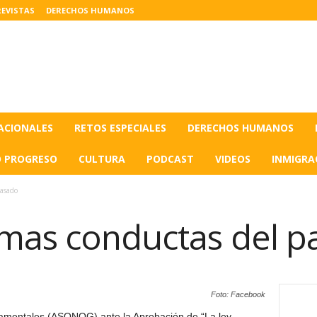
EVISTAS
DERECHOS HUMANOS
ACIONALES
RETOS ESPECIALES
DERECHOS HUMANOS
O PROGRESO
CULTURA
PODCAST
VIDEOS
INMIGRA
pasado
smas conductas del 
Foto: Facebook
mentales (ASONOG) ante la Aprobación de “La ley