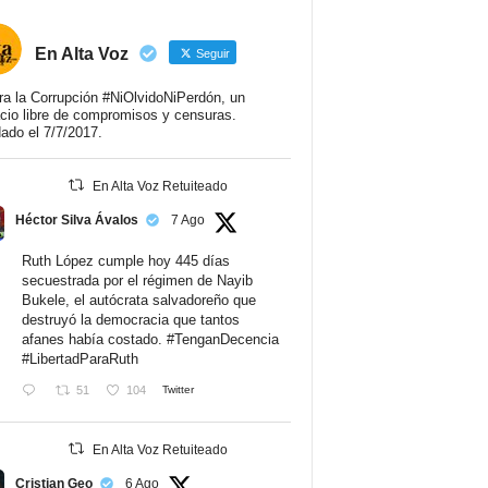
En Alta Voz
Seguir
ra la Corrupción #NiOlvidoNiPerdón, un
cio libre de compromisos y censuras.
ado el 7/7/2017.
En Alta Voz Retuiteado
Héctor Silva Ávalos
7 Ago
Ruth López cumple hoy 445 días
secuestrada por el régimen de Nayib
Bukele, el autócrata salvadoreño que
destruyó la democracia que tantos
afanes había costado.
#TenganDecencia
#LibertadParaRuth
51
104
Twitter
En Alta Voz Retuiteado
Cristian Geo
6 Ago