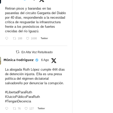
Retiran pisos y barandas en las
pasarelas del circuito Garganta del Diablo
por 40 días, respondiendo a la necesidad
crítica de resguardar la infraestructura
frente a los pronósticos de fuertes
crecidas del río Iguazú.
188
1698
Twitter
En Alta Voz Retuiteado
𝗠ó𝗻𝗶𝗰𝗮 ®𝗼𝗱𝗿𝗶𝗴𝘂𝗲𝘇
6 Ago
La abogada Ruth López cumple 444 días
de detención injusta. Ella es una presa
política del régimen dictatorial
salvadoreño por denunciar la corrupción.
#LibertadParaRuth
#JuicioPúblicoParaRuth
#TenganDecencia
76
127
Twitter