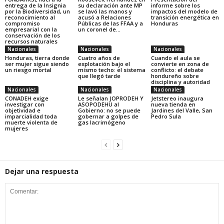
entrega de la Insignia
su declaración ante MP
informe sobre los
por la Biodiversidad, un
se lavó las manos y
impactos del modelo de
reconocimiento al
acusó a Relaciones
transición energética en
compromiso
Públicas de las FFAA y a
Honduras
empresarial con la
un coronel de...
conservación de los
recursos naturales
Nacionales
Nacionales
Nacionales
Honduras, tierra donde
Cuatro años de
Cuando el aula se
ser mujer sigue siendo
explotación bajo el
convierte en zona de
un riesgo mortal
mismo techo: el sistema
conflicto: el debate
que llegó tarde
hondureño sobre
disciplina y autoridad
Nacionales
Nacionales
Nacionales
CONADEH exige
Le señalan JOPRODEH Y
Jetstereo inaugura
investigar con
ASOPODEHU al
nueva tienda en
objetividad e
Gobierno: no se puede
Jardines del Valle, San
imparcialidad toda
gobernar a golpes de
Pedro Sula
muerte violenta de
gas lacrimógeno
mujeres
Dejar una respuesta