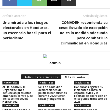
Artículo anterior
Artículo siguiente
Una mirada a los riesgos
CONADEH recomienda su
electorales en Honduras,
cese: Estado de excepción
un escenario hostil para el
no es la medida adecuada
periodismo
para combatir la
criminalidad en Honduras
admin
Artículos relacionados
Más del autor
Nacionales
Nacionales
Nacionales
ALERTA URGENTE:
Seis de cada diez
Honduras registró 95
Organizaciones
declaraciones de
incidentes contra el
denuncian presuntas
políticos hondureños
espacio cívico y la
amenazas contra juez
durante 2026 fueron
libertad de expresión en
del caso Roosevelt
falsas y engañosas
el segundo trimestre de
Hernández
2026
Nacionales
Nacionales
Nacionales
FUNDAHRSE lidera la
Roosevelt Hernández en
Presentación del