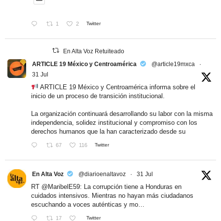
1
2
Twitter
En Alta Voz Retuiteado
ARTICLE 19 México y Centroamérica
@article19mxca
·
31 Jul
ARTICLE 19 México y Centroamérica informa sobre el
inicio de un proceso de transición institucional.
La organización continuará desarrollando su labor con la misma
independencia, solidez institucional y compromiso con los
derechos humanos que la han caracterizado desde su
67
116
Twitter
En Alta Voz
@diarioenaltavoz
·
31 Jul
RT
@MaribelE59
: La corrupción tiene a Honduras en
cuidados intensivos. Mientras no hayan más ciudadanos
escuchando a voces auténticas y mo…
17
Twitter