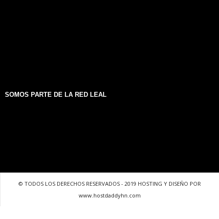
SOMOS PARTE DE LA RED LEAL
© TODOS LOS DERECHOS RESERVADOS - 2019 HOSTING Y DISEÑO POR
www.hostdaddyhn.com