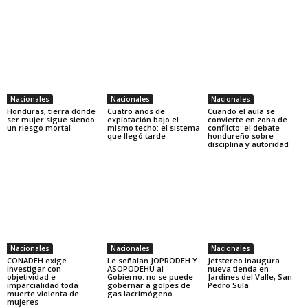
Nacionales
Nacionales
Nacionales
Honduras, tierra donde
Cuatro años de
Cuando el aula se
ser mujer sigue siendo
explotación bajo el
convierte en zona de
un riesgo mortal
mismo techo: el sistema
conflicto: el debate
que llegó tarde
hondureño sobre
disciplina y autoridad
Nacionales
Nacionales
Nacionales
CONADEH exige
Le señalan JOPRODEH Y
Jetstereo inaugura
investigar con
ASOPODEHU al
nueva tienda en
objetividad e
Gobierno: no se puede
Jardines del Valle, San
imparcialidad toda
gobernar a golpes de
Pedro Sula
muerte violenta de
gas lacrimógeno
mujeres