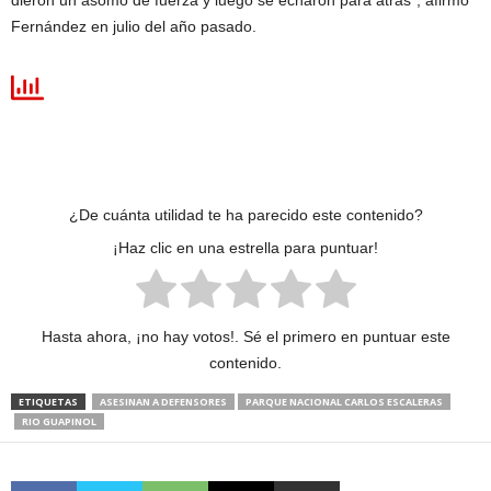
dieron un asomo de fuerza y luego se echaron para atrás”, afirmó
Fernández en julio del año pasado.
¿De cuánta utilidad te ha parecido este contenido?
¡Haz clic en una estrella para puntuar!
Hasta ahora, ¡no hay votos!. Sé el primero en puntuar este
contenido.
ETIQUETAS
ASESINAN A DEFENSORES
PARQUE NACIONAL CARLOS ESCALERAS
RIO GUAPINOL