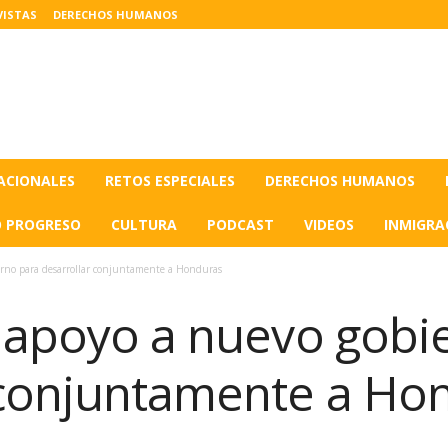
VISTAS
DERECHOS HUMANOS
ACIONALES
RETOS ESPECIALES
DERECHOS HUMANOS
O PROGRESO
CULTURA
PODCAST
VIDEOS
INMIGRA
erno para desarrollar conjuntamente a Honduras
a apoyo a nuevo gobi
 conjuntamente a Ho