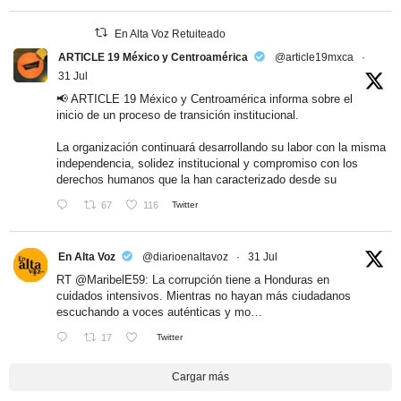
En Alta Voz Retuiteado
ARTICLE 19 México y Centroamérica
@article19mxca
·
31 Jul
📢 ARTICLE 19 México y Centroamérica informa sobre el
inicio de un proceso de transición institucional.
La organización continuará desarrollando su labor con la misma
independencia, solidez institucional y compromiso con los
derechos humanos que la han caracterizado desde su
67
116
Twitter
En Alta Voz
@diarioenaltavoz
·
31 Jul
RT
@MaribelE59
: La corrupción tiene a Honduras en
cuidados intensivos. Mientras no hayan más ciudadanos
escuchando a voces auténticas y mo…
17
Twitter
Cargar más