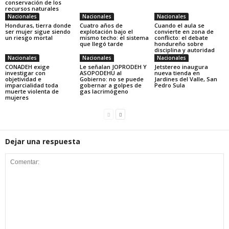
conservación de los
recursos naturales
Nacionales
Nacionales
Nacionales
Honduras, tierra donde
Cuatro años de
Cuando el aula se
ser mujer sigue siendo
explotación bajo el
convierte en zona de
un riesgo mortal
mismo techo: el sistema
conflicto: el debate
que llegó tarde
hondureño sobre
disciplina y autoridad
Nacionales
Nacionales
Nacionales
CONADEH exige
Le señalan JOPRODEH Y
Jetstereo inaugura
investigar con
ASOPODEHU al
nueva tienda en
objetividad e
Gobierno: no se puede
Jardines del Valle, San
imparcialidad toda
gobernar a golpes de
Pedro Sula
muerte violenta de
gas lacrimógeno
mujeres
Dejar una respuesta