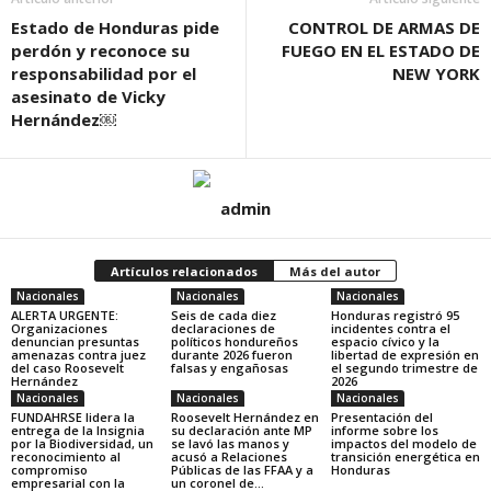
Estado de Honduras pide
CONTROL DE ARMAS DE
perdón y reconoce su
FUEGO EN EL ESTADO DE
responsabilidad por el
NEW YORK
asesinato de Vicky
Hernández￼
admin
Artículos relacionados
Más del autor
Nacionales
Nacionales
Nacionales
ALERTA URGENTE:
Seis de cada diez
Honduras registró 95
Organizaciones
declaraciones de
incidentes contra el
denuncian presuntas
políticos hondureños
espacio cívico y la
amenazas contra juez
durante 2026 fueron
libertad de expresión en
del caso Roosevelt
falsas y engañosas
el segundo trimestre de
Hernández
2026
Nacionales
Nacionales
Nacionales
FUNDAHRSE lidera la
Roosevelt Hernández en
Presentación del
entrega de la Insignia
su declaración ante MP
informe sobre los
por la Biodiversidad, un
se lavó las manos y
impactos del modelo de
reconocimiento al
acusó a Relaciones
transición energética en
compromiso
Públicas de las FFAA y a
Honduras
empresarial con la
un coronel de...