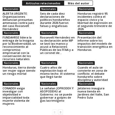
Artículos relacionados
Más del autor
Nacionales
Nacionales
Nacionales
ALERTA URGENTE:
Seis de cada diez
Honduras registró 95
Organizaciones
declaraciones de
incidentes contra el
denuncian presuntas
políticos hondureños
espacio cívico y la
amenazas contra juez
durante 2026 fueron
libertad de expresión en
del caso Roosevelt
falsas y engañosas
el segundo trimestre de
Hernández
2026
Nacionales
Nacionales
Nacionales
FUNDAHRSE lidera la
Roosevelt Hernández en
Presentación del
entrega de la Insignia
su declaración ante MP
informe sobre los
por la Biodiversidad, un
se lavó las manos y
impactos del modelo de
reconocimiento al
acusó a Relaciones
transición energética en
compromiso
Públicas de las FFAA y a
Honduras
empresarial con la
un coronel de...
conservación de los
recursos naturales
Nacionales
Nacionales
Nacionales
Honduras, tierra donde
Cuatro años de
Cuando el aula se
ser mujer sigue siendo
explotación bajo el
convierte en zona de
un riesgo mortal
mismo techo: el sistema
conflicto: el debate
que llegó tarde
hondureño sobre
disciplina y autoridad
Nacionales
Nacionales
Nacionales
CONADEH exige
Le señalan JOPRODEH Y
Jetstereo inaugura
investigar con
ASOPODEHU al
nueva tienda en
objetividad e
Gobierno: no se puede
Jardines del Valle, San
imparcialidad toda
gobernar a golpes de
Pedro Sula
muerte violenta de
gas lacrimógeno
mujeres