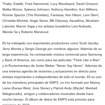
Thalia, Estelle, Fred Hammond, Lucy Woodward, David Grissom,
Melba Moore, Syleena Johnson, Anthony Hamilton, Kori Withers,
Ronnie Spector (The Ronettes), Fantasia, Keri Hilson, Leni Stern,
Chrisette Michele, Angie Stone, Blk Odyssey, Aaradhna, Abraham
Laboriel, Marvin Sapp y los artistas brasileños Leni Andrade,
Wanda Sa y Roberto Menescal.
Eli ha trabajado con importantes productores como Scott Jacoby,
Jerry Wonda y Sergio George por nombrar algunos. Además de su
larga experiencia, ha comisariado música comercial para Samsung
y Bank of America, así como para las películas “Think Like a Man”
y el Rockumentary de Justin Bieber “Never Say Never”. Además de
una extensa agenda de sesiones y actuaciones en directo para
artistas importantes e independientes de todo el mundo, Eli es uno
de los miembros principales de EMP3, un trío formado por Manny
Laine (Kanye West, Joss Stone) y Patrick Andy (Wyclef, Meshell
Ndegeocello), amigos y colaboradores musicales desde hace
mucho tiempo. El álbum de debut de EMP3 está previsto para