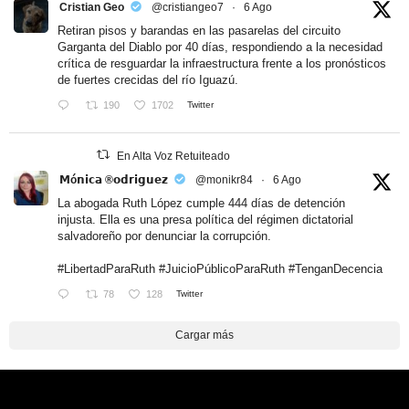
Cristian Geo
@cristiangeo7
·
6 Ago
Retiran pisos y barandas en las pasarelas del circuito
Garganta del Diablo por 40 días, respondiendo a la necesidad
crítica de resguardar la infraestructura frente a los pronósticos
de fuertes crecidas del río Iguazú.
190
1702
Twitter
En Alta Voz Retuiteado
𝗠ó𝗻𝗶𝗰𝗮 ®𝗼𝗱𝗿𝗶𝗴𝘂𝗲𝘇
@monikr84
·
6 Ago
La abogada Ruth López cumple 444 días de detención
injusta. Ella es una presa política del régimen dictatorial
salvadoreño por denunciar la corrupción.
#LibertadParaRuth
#JuicioPúblicoParaRuth
#TenganDecencia
78
128
Twitter
Cargar más