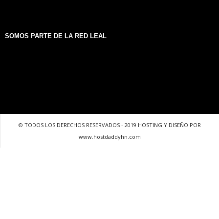
SOMOS PARTE DE LA RED LEAL
© TODOS LOS DERECHOS RESERVADOS - 2019 HOSTING Y DISEÑO POR
www.hostdaddyhn.com