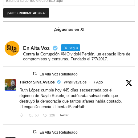
¡Síguenos en X!
En Alta Voz
Seguir
Contra la Corrupción #NiOlvidoNiPerdón, un espacio libre de
compromisos y censuras. Fundado el 7/7/2017.
En Alta Voz Retuiteado
Héctor Silva Ávalos
@hsilvavalos
·
7 Ago
Ruth López cumple hoy 445 días secuestrada por el
régimen de Nayib Bukele, el autócrata salvadoreño que
destruyó la democracia que tantos afanes había costado.
#TenganDecencia
#LibertadParaRuth
58
126
Twitter
En Alta Voz Retuiteado